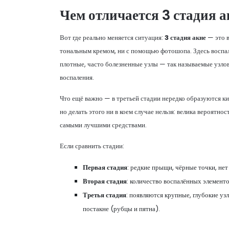
Чем отличается 3 стадия а
Вот где реально меняется ситуация:
3 стадия акне
— это в
тональным кремом, ни с помощью фотошопа. Здесь воспал
плотные, часто болезненные узлы — так называемые узло
воспаления.
Что ещё важно — в третьей стадии нередко образуются ки
но делать этого ни в коем случае нельзя: велика вероятн
самыми лучшими средствами.
Если сравнить стадии:
Первая стадия
: редкие прыщи, чёрные точки, не
Вторая стадия
: количество воспалённых элементов
Третья стадия
: появляются крупные, глубокие уз
постакне (рубцы и пятна).