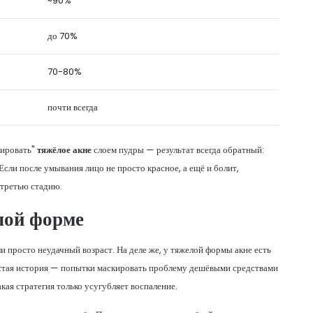
~90%
до 70%
70-80%
почти всегда
кировать"
тяжёлое акне
слоем пудры — результат всегда обратный:
сли после умывания лицо не просто красное, а ещё и болит,
 третью стадию.
лой форме
и просто неудачный возраст. На деле же, у тяжелой формы акне есть
астая история — попытки маскировать проблему дешёвыми средствами
ая стратегия только усугубляет воспаление.