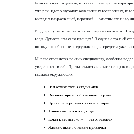
Если вы когда-то думали, что акне — это просто пара пры
уже речь идет о глубоких болезненных воспалениях, котор
выглядит покрасневшей, неровной — заметны плотные, ино
И да, пропускать этот момент категорически нельзя. Чем 
годы. Думаете, что само пройдет? В случае с третьей ста
потому что обычные 'подсушивающие' средства уже не с
Многие стесняются пойти к специалисту, особенно подрос
уверенность в себе. Третья стадия акне часто сопровожд
взглядов окружающих.
Чем отличается 3 стадия акне
Внешние признаки: что видит зеркало
Причины перехода к тяжелой форме
Типичные ошибки в уходе
Когда к дерматологу — без отговорок
Жизнь с акне: полезные привычки