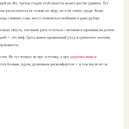
щей на лбу, третья стадия этой напасти может жестко удивить. Тут
ые расползаются не только по лицу, но и по спине, груди. Кожа
гда сливные узлы, могут появляться гнойники и даже рубцы.
дольше тянуть, тем выше риск остаться с пятнами и шрамами на долгие
дией — это миф. Здесь важен правильный уход и грамотное лечение,
правляются.
тки. Но тут вопрос не про эстетику, а про
здоровье кожи
и
ается болями, зудом, душевным дискомфортом — в том числе из-за