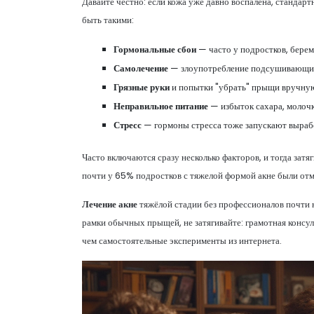
Давайте честно: если кожа уже давно воспалена, стандарт
быть такими:
Гормональные сбои
— часто у подростков, бере
Самолечение
— злоупотребление подсушивающими
Грязные руки
и попытки "убрать" прыщи вручную 
Неправильное питание
— избыток сахара, молочк
Стресс
— гормоны стресса тоже запускают вырабо
Часто включаются сразу несколько факторов, и тогда затя
почти у 65% подростков с тяжелой формой акне были отм
Лечение акне
тяжёлой стадии без профессионалов почти ни
рамки обычных прыщей, не затягивайте: грамотная консул
чем самостоятельные эксперименты из интернета.