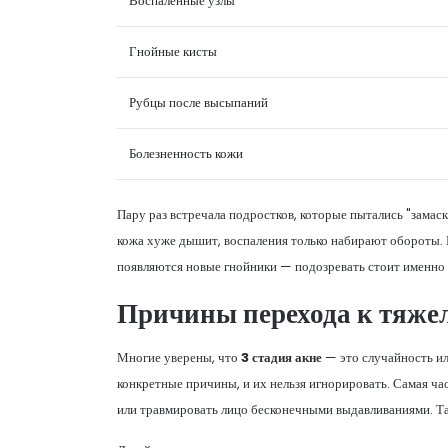
Воспалённые узлы
Гнойные кисты
Рубцы после высыпаний
Болезненность кожи
Пару раз встречала подростков, которые пытались "замас
кожа хуже дышит, воспаления только набирают обороты. Е
появляются новые гнойники — подозревать стоит именно
Причины перехода к тяже
Многие уверены, что
3 стадия акне
— это случайность ил
конкретные причины, и их нельзя игнорировать. Самая ч
или травмировать лицо бесконечными выдавливаниями. Так