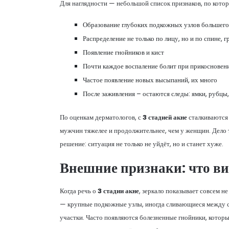
Для наглядности — небольшой список признаков, по котор
Образование глубоких подкожных узлов большего
Распределение не только по лицу, но и по спине, г
Появление гнойников и кист
Почти каждое воспаление болит при прикосновен
Частое появление новых высыпаний, их много
После заживления – остаются следы: ямки, рубцы
По оценкам дерматологов, с
3 стадией акне
сталкиваются 
мужчин тяжелее и продолжительнее, чем у женщин. Дело т
решение: ситуация не только не уйдёт, но и станет хуже.
Внешние признаки: что ви
Когда речь о
3 стадии акне
, зеркало показывает совсем 
— крупные подкожные узлы, иногда сливающиеся между с
участки. Часто появляются болезненные гнойники, которы