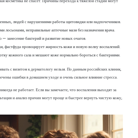
ная косметика не спасёт. Причины перехода к тяжёлой стадии могут
менных, людей с нарушениями работы щитовидки или надпочечников.
 лосьонами, неправильные аптечные мази без назначения врача.
— занесение бактерий и развитие новых очагов.
и, фастфуда провоцирует жирность кожи и новую волну воспалений.
тку кожного сала и мешают коже нормально бороться с бактериями.
гивать с визитом к дерматологу нельзя. По данным российских клиник,
ечены ошибки в домашнем уходе и очень сильное влияние стресса.
когда не работает. Если вы замечаете, что воспаления выходят за
ьтация и анализ причин могут проще и быстрее вернуть чистую кожу,