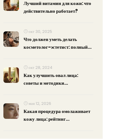
Лучший витамин для кожи: что
действительно работает?
окт 30, 2025
Что должен уметь делать
косметолог-эстетист: полный
список навыков и компетенций
окт 28, 2024
Как улучшить овал лица:
советы и методики
косметологии
мая 12, 2026
Какая процедура омолаживает
кожу лица: рейтинг
эффективных методов в 2026
году