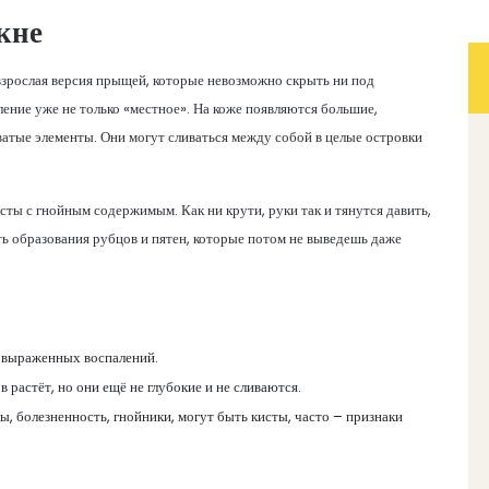
кне
зрослая версия прыщей, которые невозможно скрыть ни под
ение уже не только «местное». На коже появляются большие,
ватые элементы. Они могут сливаться между собой в целые островки
сты с гнойным содержимым. Как ни крути, руки так и тянутся давить,
ость образования рубцов и пятен, которые потом не выведешь даже
т выраженных воспалений.
 растёт, но они ещё не глубокие и не сливаются.
лы, болезненность, гнойники, могут быть кисты, часто – признаки