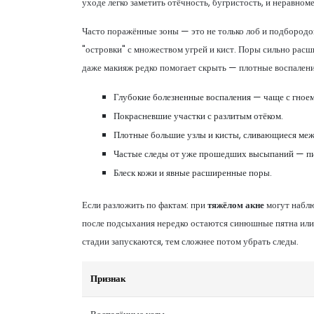
уходе легко заметить отёчность, бугристость, и неравном
Часто поражённые зоны — это не только лоб и подбородок,
"островки" с множеством угрей и кист. Поры сильно расш
даже макияж редко помогает скрыть — плотные воспалени
Глубокие болезненные воспаления — чаще с гноем
Покрасневшие участки с разлитым отёком.
Плотные большие узлы и кисты, сливающиеся меж
Частые следы от уже прошедших высыпаний — пи
Блеск кожи и явные расширенные поры.
Если разложить по фактам: при
тяжёлом акне
могут наблю
после подсыхания нередко остаются синюшные пятна или 
стадии запускаются, тем сложнее потом убрать следы.
Признак