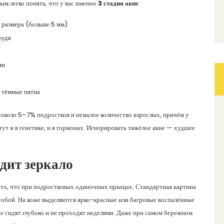
ым легко понять, что у вас именно
3 стадия акне
:
 размера (больше 5 мм)
руди
ии
, тёмные пятна
около 5–7% подростков и немалое количество взрослых, причём у
ут и в генетике, и в гормонах. Игнорировать тяжёлое акне — худшее
дит зеркало
не то, что при подростковых одиночных прыщах. Стандартная картина
обой. На коже выделяются ярко-красные или багровые воспалённые
е сидят глубоко и не проходят неделями. Даже при самом бережном