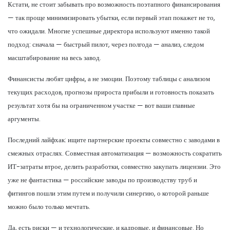
Кстати, не стоит забывать про возможность поэтапного финансирования
— так проще минимизировать убытки, если первый этап покажет не то,
что ожидали. Многие успешные директора используют именно такой
подход: сначала — быстрый пилот, через полгода — анализ, следом
масштабирование на весь завод.
Финансисты любят цифры, а не эмоции. Поэтому таблицы с анализом
текущих расходов, прогнозы прироста прибыли и готовность показать
результат хотя бы на ограниченном участке — вот ваши главные
аргументы.
Последний лайфхак: ищите партнерские проекты совместно с заводами в
смежных отраслях. Совместная автоматизация — возможность сократить
ИТ-затраты втрое, делить разработки, совместно закупать лицензии. Это
уже не фантастика — российские заводы по производству труб и
фитингов пошли этим путем и получили синергию, о которой раньше
можно было только мечтать.
Да, есть риски — и технологические, и кадровые, и финансовые. Но