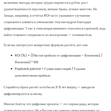
косвенные выгоды, которые трудно перевести в рубли: рост
удовлетворённости персонала, меньше брака, лучшее качество. На
Западе, например, в отчётах ROI часто указывают улучшение
социального климата и уменьшение текучки кадров благодаря
цифровизации. У нас к этим вещам начинают относиться серьёзней, ведь
найти толкового специалиста по мехатронике — головная боль.
Если вас интересуют конкретные формулы расчёта, вот они:
ROI (%) = ((Чистая прибыль от цифровизации – Вложения) /
Вложения) * 100
Payback period = Сумма инвестиций / Годовая
дополнительная прибыль
Старайтесь брать расчёт хотя бы на 3-5 лет вперёд — заводы не
цифровизируются за месяц.
Многие боятся, что цифровые проекты — это черная дыра, которая
только «ест» ресурсы. Но в России уже заметна смена парадигмы: от