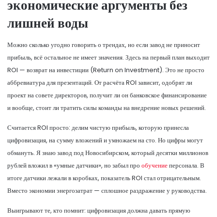
экономические аргументы без
лишней воды
Можно сколько угодно говорить о трендах, но если завод не приносит
прибыль, всё остальное не имеет значения. Здесь на первый план выходит
ROI — возврат на инвестиции (Return on Investment). Это не просто
аббревиатура для презентаций. От расчёта ROI зависит, одобрят ли
проект на совете директоров, получит ли он банковское финансирование
и вообще, стоит ли тратить силы команды на внедрение новых решений.
Считается ROI просто: делим чистую прибыль, которую принесла
цифровизация, на сумму вложений и умножаем на сто. Но цифры могут
обмануть. Я знаю завод под Новосибирском, который десятки миллионов
рублей вложил в «умные датчики», но забыл про
обучение
персонала. В
итоге датчики лежали в коробках, показатель ROI стал отрицательным.
Вместо экономии энергозатрат — сплошное раздражение у руководства.
Выигрывают те, кто помнит: цифровизация должна давать прямую