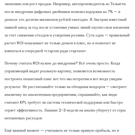
экономию или рост продаж. Например, автопроизводитель из Тольятти
после внедрения цифровых двойников понизил издержки на 7% — в
деньгах это десятки миллионов рублей ежегодно. В Австрии известный
пивной завод за год после установки умных линий окупил свои вложения
за счет снижения отходов и ускорения розлива. Суть одна — правильный
расчет ROI показывает не только деньги в плюс, но и помогает не
вляпаться в очередной «стартап ради стартапа».
Почему считать ROI нужно до внедрения? Всё очень просто. Когда
управляющий видит реальную картину, появляется возможность
построить пошаговый план: вот что мы потратим и вот когда увидим
результат. Не рассчитывайте только на обещания вендоров — смотрите
аналитику по аналогичным предприятиям, спрашивайте, как люди
считают KPI, требует ли система технической поддержки или быстро
теряет эффективность. Лишние 2-3 недели на анализ уберегут от горы
неплановых расходов.
Ещё важный момент — учитывать не только прямую прибыль, но и