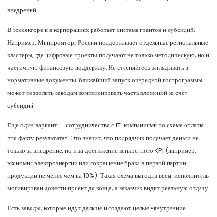
внедрений.
В госсекторе и в корпорациях работает система грантов и субсидий.
Например, Минпромторг России поддерживает отдельные региональные
кластеры, где цифровые проекты получают не только методическую, но и
частичную финансовую поддержку. Не стесняйтесь заглядывать в
нормативные документы: ближайший запуск очередной госпрограммы
может позволить заводам компенсировать часть вложений за счет
субсидий.
Еще один вариант — сотрудничество с IT-компаниями по схеме оплаты
«по факту результата». Это значит, что подрядчик получает деньги не
только за внедрение, но и за достижение конкретного KPI (например,
экономия электроэнергии или сокращение брака в первой партии
продукции не менее чем на 10%). Такая схема выгодна всем: исполнитель
мотивирован довести проект до конца, а заказчик видит реальную отдачу.
Есть заводы, которые идут дальше и создают целые «внутренние