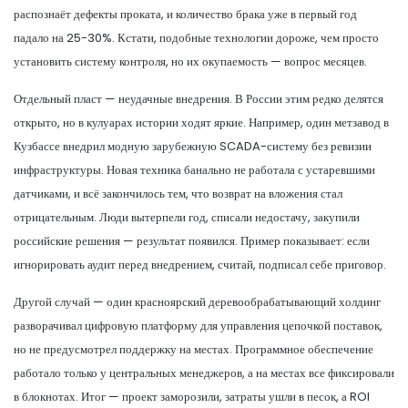
распознаёт дефекты проката, и количество брака уже в первый год
падало на 25-30%. Кстати, подобные технологии дороже, чем просто
установить систему контроля, но их окупаемость — вопрос месяцев.
Отдельный пласт — неудачные внедрения. В России этим редко делятся
открыто, но в кулуарах истории ходят яркие. Например, один метзавод в
Кузбассе внедрил модную зарубежную SCADA-систему без ревизии
инфраструктуры. Новая техника банально не работала с устаревшими
датчиками, и всё закончилось тем, что возврат на вложения стал
отрицательным. Люди вытерпели год, списали недостачу, закупили
российские решения — результат появился. Пример показывает: если
игнорировать аудит перед внедрением, считай, подписал себе приговор.
Другой случай — один красноярский деревообрабатывающий холдинг
разворачивал цифровую платформу для управления цепочкой поставок,
но не предусмотрел поддержку на местах. Программное обеспечение
работало только у центральных менеджеров, а на местах все фиксировали
в блокнотах. Итог — проект заморозили, затраты ушли в песок, а ROI