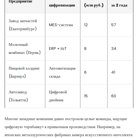
Предприятие
цифровизации
(млн руб.)
за 2 года
Завод запчастей
MES-система
12
57
(Екатеринбург)
Молочный
ERP + IoT
8
34
комбинат (Пермь)
Пищевой холдинг
Автоматизация
6
41
(Барнаул)
склада
Автозавод
Цифровой
15
60
(Тольятти)
двойник
Многие западные компании давно построили целые команды, ищущие
цифровую «прибавку» к привычным производствам. Например, на
японских металлургических фабриках камера искусственного интеллекта