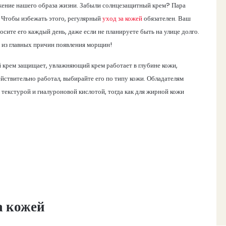
ажение нашего образа жизни. Забыли солнцезащитный крем? Пара
. Чтобы избежать этого, регулярный
уход за кожей
обязателен. Ваш
те его каждый день, даже если не планируете быть на улице долго.
 из главных причин появления морщин!
й крем защищает, увлажняющий крем работает в глубине кожи,
ействительно работал, выбирайте его по типу кожи. Обладателям
 текстурой и гиалуроновой кислотой, тогда как для жирной кожи
а кожей