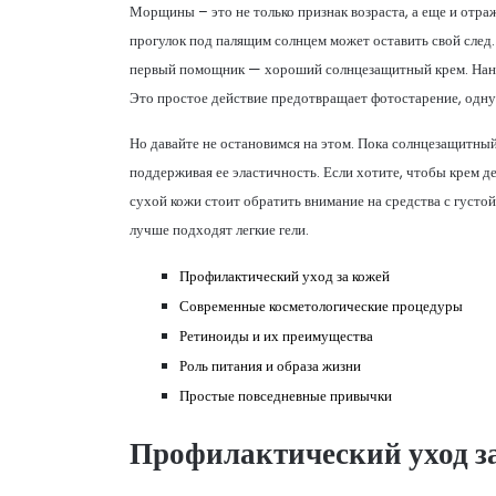
Морщины – это не только признак возраста, а еще и отр
прогулок под палящим солнцем может оставить свой след
первый помощник — хороший солнцезащитный крем. Наноси
Это простое действие предотвращает фотостарение, одну
Но давайте не остановимся на этом. Пока солнцезащитны
поддерживая ее эластичность. Если хотите, чтобы крем д
сухой кожи стоит обратить внимание на средства с густой
лучше подходят легкие гели.
Профилактический уход за кожей
Современные косметологические процедуры
Ретиноиды и их преимущества
Роль питания и образа жизни
Простые повседневные привычки
Профилактический уход з