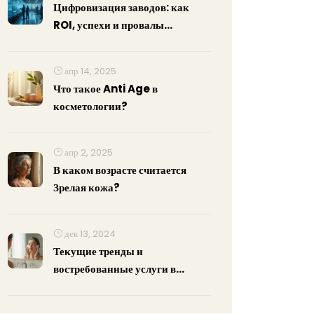
Цифровизация заводов: как
ROI, успехи и провалы
автоматизации влияют на
финансирование
апр 14, 2025
Что такое Anti Age в
косметологии?
апр 2, 2025
В каком возрасте считается
Зрелая кожа?
дек 13, 2024
Текущие тренды и
востребованные услуги в
индустрии домашней
косметологии