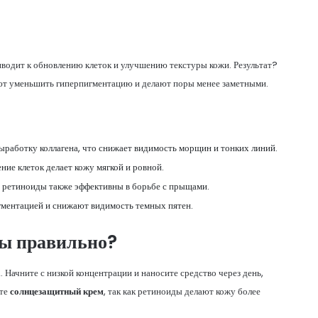
водит к обновлению клеток и улучшению текстуры кожи. Результат?
гают уменьшить гиперпигментацию и делают поры менее заметными.
работку коллагена, что снижает видимость морщин и тонких линий.
ие клеток делает кожу мягкой и ровной.
 ретиноиды также эффективны в борьбе с прыщами.
ментацией и снижают видимость темных пятен.
ды правильно?
Начните с низкой концентрации и наносите средство через день,
йте
солнцезащитный крем
, так как ретиноиды делают кожу более