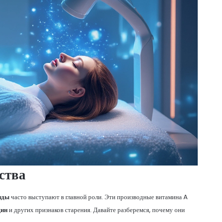
ства
иды
часто выступают в главной роли. Эти производные витамина A
ин
и других признаков старения. Давайте разберемся, почему они