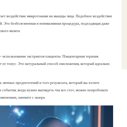
агает воздействие микротоками на мышцы лица. Подобное воздействие
й. Это безболезненная и неинвазивная процедура, подходящая даже
рвого визита.
 использование экстрактов плаценты. Плацентарная терапия
 ее тонус. Это натуральный способ омоложения, который идеально
их личных предпочтений и того результата, который вы хотите
е события, когда нужно выглядеть «на все сто», можно попробовать
менениях, начните с лазера.