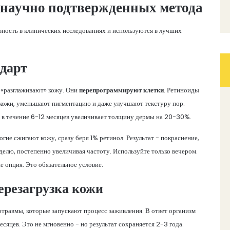
и научно подтвержденных метода
вность в клинических исследованиях и используются в лучших
ндарт
 «разглаживают» кожу. Они
перепрограммируют клетки
. Ретиноиды
 кожи, уменьшают пигментацию и даже улучшают текстуру пор.
 в течение 6-12 месяцев увеличивает толщину дермы на 20-30%.
гие сжигают кожу, сразу беря 1% ретинол. Результат - покраснение,
делю, постепенно увеличивая частоту. Используйте только вечером.
 опция. Это обязательное условие.
ерезагрузка кожи
отравмы, которые запускают процесс заживления. В ответ организм
есяцев. Это не мгновенно - но результат сохраняется 2-3 года.