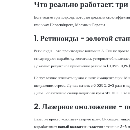
Что реально работает: тр
Есть только три подхода, которые доказали свою эффекти
клиниках Новосибирска, Москвы и Европы.
1. Ретиноиды - золотой ста
Ретиноиды - это производные витамина А. Они не просто
стимулируют выработку коллагена, ускоряют обновление
Доказано: регулярное применение ретинола (0,025-0,1%)
Но тут важно: начинать нужно с низкой концентрации. Мно
шелушение, стресс. Лучше начать с 0,025% 2-3 раза в не
Днем - обязательно солнцезащитный крем SPF 30+. Это не
2. Лазерное омоложение - п
Лазер не просто «сжигает» старую кожу. Он создает микр
вырабатывает
новый коллаген
и
эластин
в течение 3-6 м