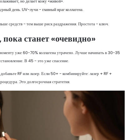
олаживает, но делает кожу «живой».
урный день. UV-лучи - главный враг коллагена.
ьше средств - тем выше риск раздражения. Простота - ключ.
, пока станет «очевидно»
 моменту уже 60-70% коллагена утрачено. Лучше начинать в 30-35
осстановление. В 45 - это уже спасение.
добавьте RF или лазер. Если 50+ - комбинируйте: лазер + RF +
роцедура. Это долгосрочная стратегия.