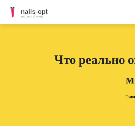
Что реально 
м
Главн