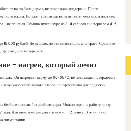
работают на глубине дермы, не повреждая эпидермис. После
нечного ожога. Но уже через месяц вы замечаете: кожа стала плотнее,
ра - не панацея. Обычно нужен курс из 3-4 сеансов с интервалом 4-6
 15 000 рублей. Не дешево, но это инвестиция, а не трата. Сравните
е, где выгоднее вкладывать.
ние - нагрев, который лечит
й импульс. Он нагревает дерму до 60-65°C, не повреждая поверхность
и запускает синтез нового. Особенно эффективно для подтяжки
ра безболезненная, без реабилитации. Можно идти на работу сразу
 года. Для заметного результата нужно 1-2 сеанса. В отличие от
ка пигментации.