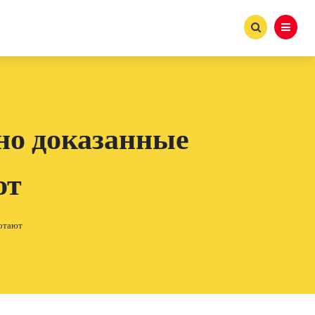
но доказанные
ют
ботают