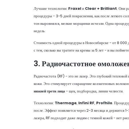
Лучшие технологии:
Fraxel
и
Clear + Brilliant
. Они 
процедуры - 3-5 дней покраснения, как после легкого сол
тон выровнялся, мелкие морщинки исчезли. Одна процеду
недель.
Стоимость одной процедуры в Новосибирске - от 8 000 до
с тем, сколько вы тратите на кремы за 5 лет - и вы поймет
3. Радиочастотное омоложе
Радиочастота (RF) - это не лазер. Это глубокий теплово
кожи. Это стимулирует сокращение коллагеновых волокон 
нижней трети лица
- щек, подбородка, линии челюсти.
Технологии:
Thermage
,
Infini RF
,
Profhilo
. Процеду
после. Эффект появляется через 2-3 месяца и держится 1-2
лазера, RF подходит даже людям с темной кожей - нет рис