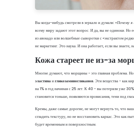
Вы когда-нибудь смотрели в зеркало и думали:
«Почему я
всему миру задают этот вопрос. И да, вы не одиноки. Но 
из авокадо или волшебные сыворотки с «экстрактом редко
не маркетинг. Это наука. И она работает, если вы знаете, 
Кожа стареет не из-за мор
Многие думают, что морщины - это главная проблема. Но
эластина
и
гликозаминогликанов
. Эти вещества - как ки
на 1% в год начиная с 25 лет. К 40 - вы потеряли уже 30%
становится тоньше, появляются провисания, тени под гла
Кремы, даже самые дорогие, не могут вернуть то, что ва
сгладить текстуру, но не восстановить каркас. Это как пы
будет временным и поверхностным.