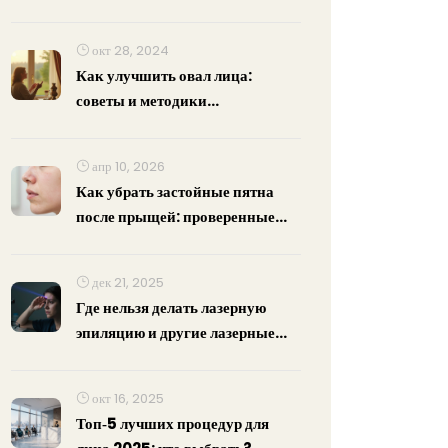
окт 28, 2024
Как улучшить овал лица:
советы и методики
косметологии
апр 10, 2026
Как убрать застойные пятна
после прыщей: проверенные
способы и средства
дек 21, 2025
Где нельзя делать лазерную
эпиляцию и другие лазерные
процедуры - безопасные зоны и
опасные места
окт 16, 2025
Топ‑5 лучших процедур для