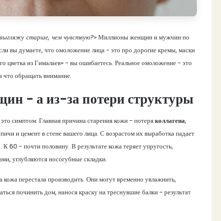
 выгляжу старше, чем чувствую?»
Миллионы женщин и мужчин по
если вы думаете, что омоложение лица - это про дорогие кремы, маски
го цветка из Гималаев» - вы ошибаетесь. Реальное омоложение - это
на что обращать внимание.
щин - а из-за потери структуры
 это симптом. Главная причина старения кожи - потеря
коллагена
,
рпичи и цемент в стене вашего лица. С возрастом их выработка падает
. К 60 - почти половину. В результате кожа теряет упругость,
зами, углубляются носогубные складки.
ша кожа перестала производить. Они могут временно увлажнить,
таться починить дом, нанося краску на треснувшие балки - результат