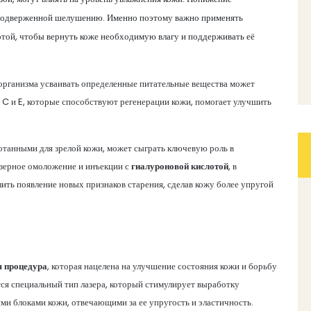
и подверженной шелушению. Именно поэтому важно применять
той, чтобы вернуть коже необходимую влагу и поддерживать её
 организма усваивать определенные питательные вещества может
 C и E, которые способствуют регенерации кожи, помогает улучшить
танными для зрелой кожи, может сыграть ключевую роль в
азерное омоложение и инъекции с
гиалуроновой кислотой
, в
ть появление новых признаков старения, сделав кожу более упругой
я процедура
, которая нацелена на улучшение состояния кожи и борьбу
тся специальный тип лазера, который стимулирует выработку
ыми блоками кожи, отвечающими за ее упругость и эластичность.