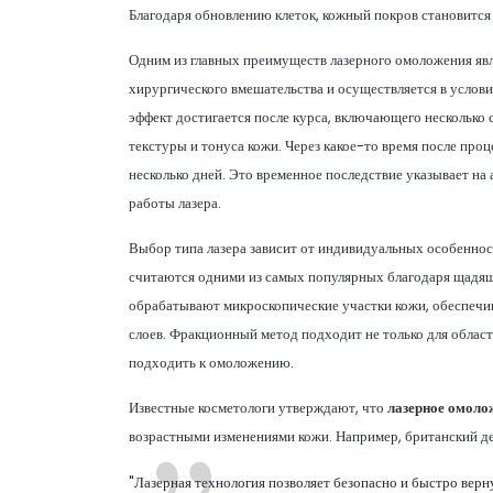
Благодаря обновлению клеток, кожный покров становится 
Одним из главных преимуществ лазерного омоложения явл
хирургического вмешательства и осуществляется в услови
эффект достигается после курса, включающего несколько 
текстуры и тонуса кожи. Через какое-то время после проц
несколько дней. Это временное последствие указывает н
работы лазера.
Выбор типа лазера зависит от индивидуальных особеннос
считаются одними из самых популярных благодаря щадящ
обрабатывают микроскопические участки кожи, обеспечив
слоев. Фракционный метод подходит не только для области
подходить к омоложению.
Известные косметологи утверждают, что
лазерное омоло
возрастными изменениями кожи. Например, британский д
"Лазерная технология позволяет безопасно и быстро верн