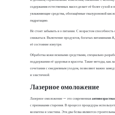
содержания естественных масел делает её более сухой 
увлажняющие средства, обогащённые гиалуроновой кисло
гидратацию.
Не стоит забывать и о питании. С возрастом способность
снижаться. Включение продуктов, богатых витаминами A,
её состояние изнутри.
Обработка кожи нежными средствами, специально разрабо
поддержании её здоровья и красоты. Такие методы, как л
сочетании с ежедневным уходом, позволяют важно замедли
и эластичной.
Лазерное омоложение
Лазерное омоложение — это современная
антивозрастна
с признаками старения. В процессе процедуры используе
коллагена и эластина. Эти два белка являются строительн