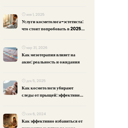
средств и профессиональные
секреты
янв 1, 2025
Услуги косметолога-эстетиста:
что стоит попробовать в 2025
году
мар 31, 2026
Как мезотерапия влияет на
акне: реальность и ожидания
дек 5, 2025
Как косметологи убирают
следы от прыщей: эффективные
методы и реальные результаты
сен 6, 2024
Как эффективно избавиться от