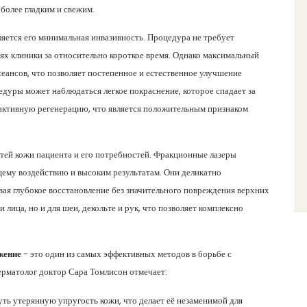
более гладким и свежим.
яется его минимальная инвазивность. Процедура не требует
ях клиники за относительно короткое время. Однако максимальный
сеансов, что позволяет постепенное и естественное улучшение
едуры может наблюдаться легкое покраснение, которое спадает за
а активную регенерацию, что является положительным признаком
тей кожи пациента и его потребностей. Фракционные лазеры
ему воздействию и высоким результатам. Они деликатно
ая глубокое восстановление без значительного повреждения верхних
 лица, но и для шеи, декольте и рук, что позволяет комплексно
жение
- это один из самых эффективных методов в борьбе с
ерматолог доктор Сара Томлисон отмечает:
уть утерянную упругость кожи, что делает её незаменимой для