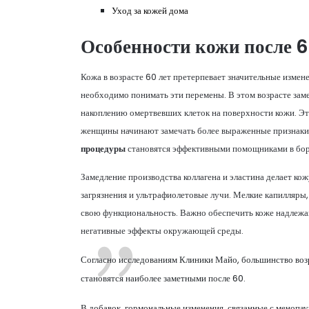
Уход за кожей дома
Особенности кожи после 6
Кожа в возрасте 60 лет претерпевает значительные измен
необходимо понимать эти перемены. В этом возрасте заме
накоплению омертвевших клеток на поверхности кожи. Эт
женщины начинают замечать более выраженные признаки 
процедуры
становятся эффективными помощниками в бор
Замедление производства коллагена и эластина делает кож
загрязнения и ультрафиолетовые лучи. Мелкие капилляры
свою функциональность. Важно обеспечить коже надлеж
негативные эффекты окружающей среды.
Согласно исследованиям Клиники Майо, большинство возр
становятся наиболее заметными после 60.
В добавок, гормональные изменения, связанные с менопау