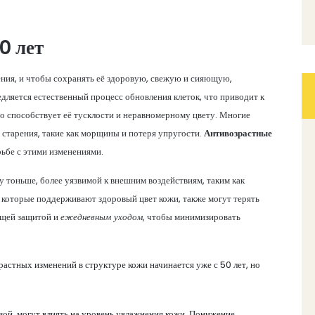
0 лет
ения, и чтобы сохранять её здоровую, свежую и сияющую,
дляется естественный процесс обновления клеток, что приводит к
о способствует её тусклости и неравномерному цвету. Многие
старения, такие как морщины и потеря упругости.
Антивозрастные
ьбе с этими изменениями.
у тоньше, более уязвимой к внешним воздействиям, таким как
, которые поддерживают здоровый цвет кожи, также могут терять
ащей защитой и
ежедневным уходом
, чтобы минимизировать
астных изменений в структуре кожи начинается уже с 50 лет, но
зой, могут влиять на уровень увлажнения кожи. Понижение