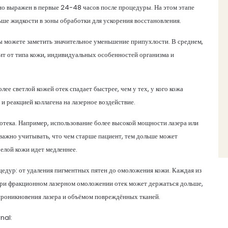
ьно выражен в первые 24-48 часов после процедуры. На этом этапе
ьше жидкости в зоны обработки для ускорения восстановления.
вы можете заметить значительное уменьшение припухлости. В среднем,
сит от типа кожи, индивидуальных особенностей организма и
лее светлой кожей отек спадает быстрее, чем у тех, у кого кожа
и реакцией коллагена на лазерное воздействие.
тека. Например, использование более высокой мощности лазера или
важно учитывать, что чем старше пациент, тем дольше может
релой кожи идет медленнее.
едур: от удаления пигментных пятен до омоложения кожи. Каждая из
при фракционном лазерном омоложении отек может держаться дольше,
 проникновения лазера и объёмом повреждённых тканей.
nal: