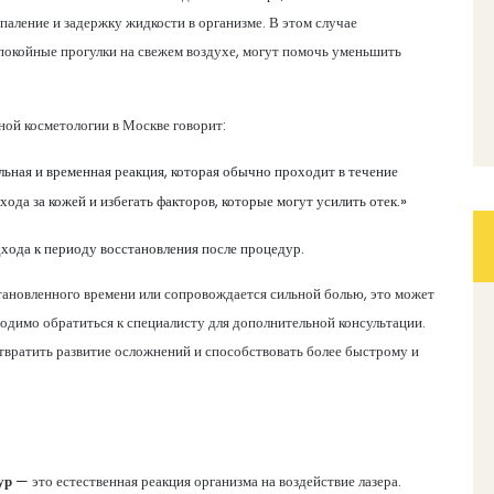
паление и задержку жидкости в организме. В этом случае
спокойные прогулки на свежем воздухе, могут помочь уменьшить
ной косметологии в Москве говорит:
ьная и временная реакция, которая обычно проходит в течение
ода за кожей и избегать факторов, которые могут усилить отек.»
хода к периоду восстановления после процедур.
становленного времени или сопровождается сильной болью, это может
бходимо обратиться к специалисту для дополнительной консультации.
твратить развитие осложнений и способствовать более быстрому и
ур
— это естественная реакция организма на воздействие лазера.