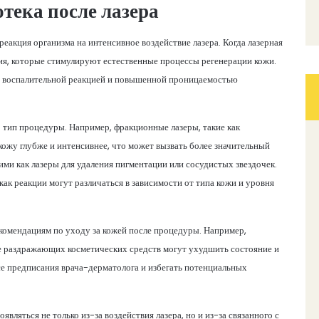
тека после лазера
еакция организма на интенсивное воздействие лазера. Когда лазерная
ия, которые стимулируют естественные процессы регенерации кожи.
 воспалительной реакцией и повышенной проницаемостью
о тип процедуры. Например, фракционные лазеры, такие как
ожу глубже и интенсивнее, что может вызвать более значительный
ими как лазеры для удаления пигментации или сосудистых звездочек.
ак реакции могут различаться в зависимости от типа кожи и уровня
рекомендациям по уходу за кожей после процедуры. Например,
е раздражающих косметических средств могут ухудшить состояние и
се предписания врача-дерматолога и избегать потенциальных
вляться не только из-за воздействия лазера, но и из-за связанного с