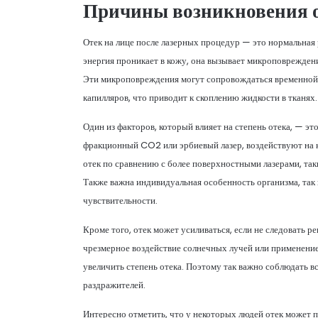
Причины возникновения о
Отек на лице после лазерных процедур — это нормальная р
энергия проникает в кожу, она вызывает микроповрежден
Эти микроповреждения могут сопровождаться временной
капилляров, что приводит к скоплению жидкости в тканях.
Один из факторов, который влияет на степень отека, — эт
фракционный CO2 или эрбиевый лазер, воздействуют на к
отек по сравнению с более поверхностными лазерами, так
Также важна индивидуальная особенность организма, так к
чувствительности.
Кроме того, отек может усиливаться, если не следовать 
чрезмерное воздействие солнечных лучей или применени
увеличить степень отека. Поэтому так важно соблюдать в
раздражителей.
Интересно отметить, что у некоторых людей отек может поя