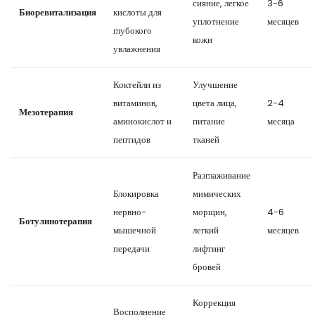
сияние, легкое
3-6
Биоревитализация
кислоты для
уплотнение
месяцев
глубокого
кожи
увлажнения
Коктейли из
Улучшение
витаминов,
цвета лица,
2-4
Мезотерапия
аминокислот и
питание
месяца
пептидов
тканей
Разглаживание
Блокировка
мимических
нервно-
морщин,
4-6
Ботулинотерапия
мышечной
легкий
месяцев
передачи
лифтинг
бровей
Коррекция
Восполнение