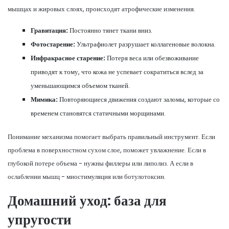
мышцах и жировых слоях, происходят атрофические изменения.
Гравитация:
Постоянно тянет ткани вниз.
Фотостарение:
Ультрафиолет разрушает коллагеновые волокна.
Инфракрасное старение:
Потеря веса или обезвоживание
приводят к тому, что кожа не успевает сократиться вслед за
уменьшающимся объемом тканей.
Мимика:
Повторяющиеся движения создают заломы, которые со
временем становятся статичными морщинами.
Понимание механизма помогает выбрать правильный инструмент. Если
проблема в поверхностном сухом слое, поможет увлажнение. Если в
глубокой потере объема - нужны филлеры или липолиз. А если в
ослаблении мышц - миостимуляция или ботулотоксин.
Домашний уход: база для
упругости