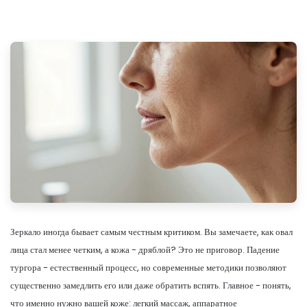
Зеркало иногда бывает самым честным критиком. Вы замечаете, как овал
лица стал менее четким, а кожа - дряблой? Это не приговор. Падение
тургора - естественный процесс, но современные методики позволяют
существенно замедлить его или даже обратить вспять. Главное - понять,
что именно нужно вашей коже: легкий массаж, аппаратное