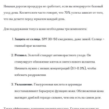
Никакая дорогая процедура не сработает, если вы игнорируете базовый
уход дома. Косметологи часто говорят, что 70% успеха зависит от того,
что вы делаете перед зеркалом каждый день.
Для поддержания тонуса кожи необходимы три компонента:
Защита от солнца.
SPF 30-50 ежедневно, даже зимой. Солнце -
главный враг коллагена.
Ретинол.
Золотой стандарт антивозрастного ухода. Он
стимулирует обновление клеток и синтез нового коллагена.
Начинать нужно с низких концентраций (0.1-0.3%), чтобы
избежать раздражения.
Увлажнение.
Гиалуроновая кислота и церамиды
восстанавливают барьерную функцию кожи. Обезвоженная кожа
выглядит дряблой гораздо сильнее, чем она есть на самом деле.
Также эффективны домашние техники массажа. Гуаша или роллер из