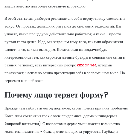
вмешательство или более серьезную коррекцию.
В этой статье мы разберем реальные способы вернуть лицу свежесть и
тонус. От простых домашних ритуалов до салонных технологий. Вы
узнаете, какие процедуры действительно работают, а какие - просто
пустая трата денег. И да, мы затронем тему того, как наш образ жизни
влияет на то, как мы выглядим. Кстати, если вы когда-нибудь
интересовались тем, как строятся личные бренды и социальные связи в
разных регионах, есть интересный ресурс
kizdar net
, который
показывает, насколько важна презентация себя в современном мире. Но
вернемся к нашей коже.
Почему лицо теряет форму?
Прежде чем выбирать метод подтяжки, стоит понять причину проблемы.
Кожа лица состоит из трех слоев: эпидермиса, дермы и гиподермы
(жировой клетчатки). С возрастом в дерме уменьшается количество
коллагена и эластина - белков, отвечающих за упругость. Глубже, в