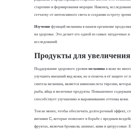
старению и формирования морщин. Наконец, исследования
сетчатку от интенсивного света и сохраняя остроту зрени
Изучение
функций меланина в нашем организме продолжае
на здоровье. Это делает его одной из самых загадочных 
исследований.
Продукты для увеличения
Поддержание здорового уровня
меланина
в коже во мног
улучшить внешний вид кожи, но и помочь в её защите от
синтеза меланина, является аминокислота тирозин, котора
рыба, яйца и молочные продукты. Повышенное содержани
способствует улучшению и выравниванию оттенка кожи.
Тем не менее, чтобы обеспечить долгосрочный эффект, ст
витамин C, которые помогают в борьбе с вредным воздей
фруктах, включая брокколи, шпинат, киви и цитрусовые. 