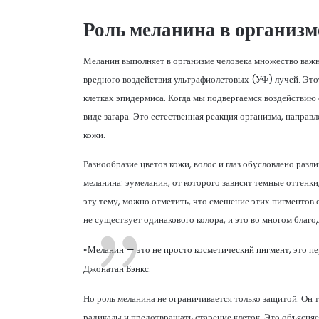
Роль меланина в организм
Меланин выполняет в организме человека множество важн
вредного воздействия ультрафиолетовых (УФ) лучей. Эт
клетках эпидермиса. Когда мы подвергаемся воздействию с
виде загара. Это естественная реакция организма, направ
кожи.
Разнообразие цветов кожи, волос и глаз обусловлено раз
меланина: эумеланин, от которого зависят темные оттенки
эту тему, можно отметить, что смешение этих пигментов
не существует одинакового колора, и это во многом благ
«Меланин — это не просто косметический пигмент, это п
Джонатан Бэнкс.
Но роль меланина не ограничивается только защитой. Он
радикалы и предотвращать старение клеток. Это объясняе