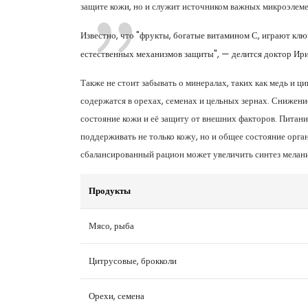
защите кожи, но и служит источником важных микроэлеме
Известно, что "фрукты, богатые витамином С, играют кл
естественных механизмов защиты", — делится доктор Ири
Также не стоит забывать о минералах, таких как медь и 
содержатся в орехах, семенах и цельных зернах. Снижени
состояние кожи и её защиту от внешних факторов. Питан
поддерживать не только кожу, но и общее состояние орга
сбалансированный рацион может увеличить синтез мелани
Продукты
Мясо, рыба
Цитрусовые, брокколи
Орехи, семена