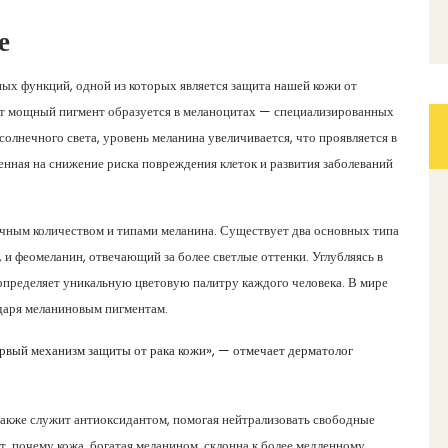
е
ых функций, одной из которых является защита нашей кожи от
от мощный пигмент образуется в меланоцитах — специализированных
олнечного света, уровень меланина увеличивается, что проявляется в
ленная на снижение риска повреждения клеток и развития заболеваний
личным количеством и типами меланина. Существует два основных типа
, и феомеланин, отвечающий за более светлые оттенки. Углубляясь в
 определяет уникальную цветовую палитру каждого человека. В мире
одаря меланиновым пигментам.
ервый механизм защиты от рака кожи», — отмечает дерматолог
 также служит антиоксидантом, помогая нейтрализовать свободные
т, почему кожа, богатая меланином, склонна к более медленному