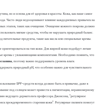
тина, но и основа для её здоровья и красоты. Кожа, как наше самое
хода. Часто люди недооценивают влияние каждодневных привычек на
овых этапов, таких как очищение. Очищение кожного покрова должно
спользовать мягкие средства, чтобы не нарушать природный баланс.
д питательные продукты, такие как масла или специальные кремы.
е ориентироваться на тип кожи. Для жирной кожи подойдут легкие
отные кремы с увлажняющими компонентами. Необходимо помнить, что
меланина
, поэтому важно поддерживать уровень влаги.
ддержать природный рН, что особенно важно для чувствительного
льзование SPF-средств всегда должно быть в привычке, даже в
ывание под солнцем может привести к пигментации, неравномерному
ию ведущего дерматолога профессора Джонсона, "регулярное
иск преждевременного старения кожи". Регулярные пилинги помогут