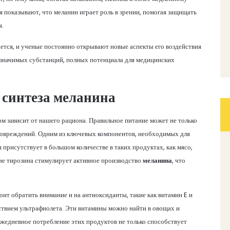
 показывают, что меланин играет роль в зрении, помогая защищать
я.
тся, и ученые постоянно открывают новые аспекты его воздействия
и значимых субстанций, полных потенциала для медицинских
 синтеза меланина
ом зависит от нашего рациона. Правильное питание может не только
 повреждений. Одним из ключевых компонентов, необходимых для
я присутствует в большом количестве в таких продуктах, как мясо,
е тирозина стимулирует активное производство
меланина
, что
оит обратить внимание и на антиоксиданты, такие как витамин E и
ствием ультрафиолета. Эти витамины можно найти в овощах и
Ежедневное потребление этих продуктов не только способствует