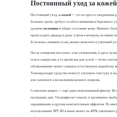
Постоянный уход за кожей
Постоянный уход за
кожей
— это не просто ежедневная ру
большое орган, требует особого внимания и бережного у
уровень
меланина
и общее состояние кожи. Начнем с баз
происходить дважды в день: утром и вечером, но важно и
Если кожа слишком сухая, можно включить в утренний ухо
После очищения наступает этап увлажнения, и здесь лучш
гели и сыворотки, в то время как для сухой — более пл
обезвоживание может снижать естественную выработку
Тонизирующие средства помогут улучшить текстуру и по
или склонного к воспалениям кожного покрова.
Солнечная защита — ещё один немаловажный фактор. Испо
пасмурные дни. Ультрафиолет опасен, и чрезмерное преб
окрашиванию и другим нежелательным эффектам. По мнен
использование SPF 30 и выше может на 40% уменьшить р