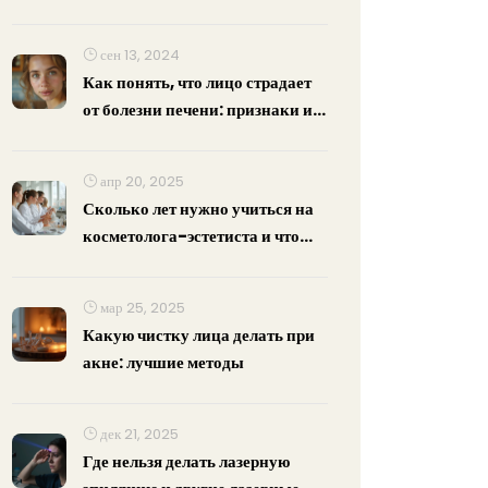
сен 13, 2024
Как понять, что лицо страдает
от болезни печени: признаки и
советы
апр 20, 2025
Сколько лет нужно учиться на
косметолога-эстетиста и что
стоит знать перед поступлением
мар 25, 2025
Какую чистку лица делать при
акне: лучшие методы
дек 21, 2025
Где нельзя делать лазерную