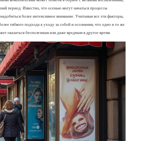
ний период. Известно, что осенью могут начаться процессы
понадобиться более интенсивное внимание. Учитывая все эти факторы,
олее гибкого подхода к уходу за собой и осознания, что одно и то же
ожет оказаться бесполезным или даже вредным в другое время.