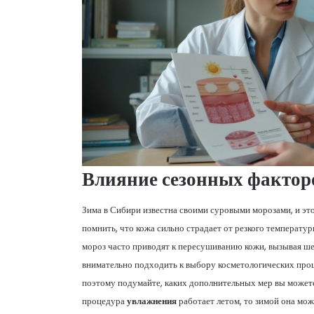
Влияние сезонных фактор
Зима в Сибири известна своими суровыми морозами, и это
помнить, что кожа сильно страдает от резкого температур
мороз часто приводят к пересушиванию кожи, вызывая ше
внимательно подходить к выбору косметологических проц
поэтому подумайте, каких дополнительных мер вы может
процедура
увлажнения
работает летом, то зимой она мож