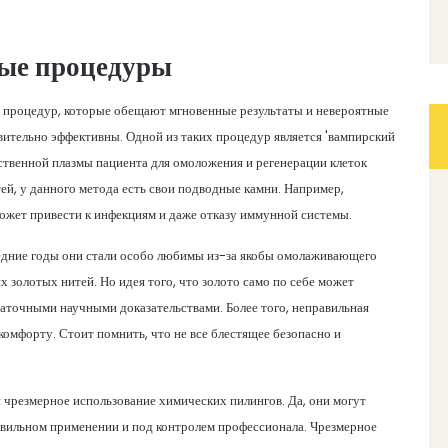
ые процедуры
 процедур, которые обещают мгновенные результаты и невероятные
твительно эффективны. Одной из таких процедур является 'вампирский
ственной плазмы пациента для омоложения и регенерации клеток
ей, у данного метода есть свои подводные камни. Например,
ожет привести к инфекциям и даже отказу иммунной системы.
ледние годы они стали особо любимы из-за якобы омолаживающего
 золотых нитей. Но идея того, что золото само по себе может
таточными научными доказательствами. Более того, неправильная
комфорту. Стоит помнить, что не все блестящее безопасно и
чрезмерное использование химических пилингов. Да, они могут
авильном применении и под контролем профессионала. Чрезмерное