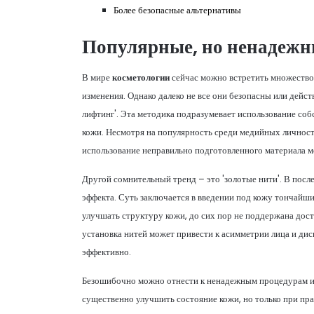
Более безопасные альтернативы
Популярные, но ненадежн
В мире
косметологии
сейчас можно встретить множество
изменения. Однако далеко не все они безопасны или дейс
лифтинг'. Эта методика подразумевает использование соб
кожи. Несмотря на популярность среди медийных личност
использование неправильно подготовленного материала м
Другой сомнительный тренд – это 'золотые нити'. В пос
эффекта. Суть заключается в введении под кожу тончайших
улучшать структуру кожи, до сих пор не поддержана дос
установка нитей может привести к асимметрии лица и дис
эффективно.
Безошибочно можно отнести к ненадежным процедурам и 
существенно улучшить состояние кожи, но только при пр