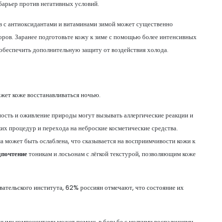
барьер против негативных условий.
в с антиоксидантами и витаминами зимой может существенно
оров. Заранее подготовьте кожу к зиме с помощью более интенсивных
 обеспечить дополнительную защиту от воздействия холода.
ожет коже восстанавливаться ночью.
ность и оживление природы могут вызывать аллергические реакции и
ких процедур и перехода на неброские косметические средства.
ма может быть ослаблена, что сказывается на восприимчивости кожи к
дпочтение
тоникам и лосьонам с лёгкой текстурой, позволяющим коже
ательского института, 62% россиян отмечают, что состояние их
ыми компонентами может помочь в борьбе с мелкими воспалениями,