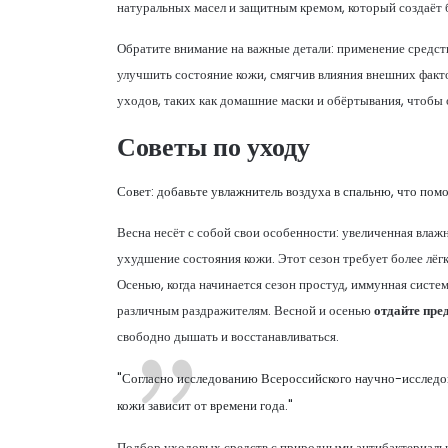
натуральных масел и защитным кремом, который создаёт 
Обратите внимание на важные детали: применение средст
улучшить состояние кожи, смягчив влияния внешних факт
уходов, таких как домашние маски и обёртывания, чтобы
Советы по уходу
Совет: добавьте увлажнитель воздуха в спальню, что пом
Весна несёт с собой свои особенности: увеличенная влаж
ухудшение состояния кожи. Этот сезон требует более лёг
Осенью, когда начинается сезон простуд, иммунная систе
различным раздражителям. Весной и осенью
отдайте пре
свободно дышать и восстанавливаться.
"Согласно исследованию Всероссийского научно-исследов
кожи зависит от времени года."
Подбор уходовых средств с природными антибактериальн