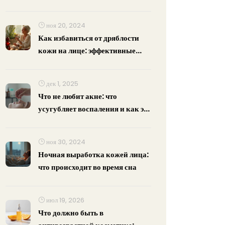
Делать?
ноя 20, 2024
Как избавиться от дряблости
кожи на лице: эффективные
методы
дек 1, 2025
Что не любит акне: что
усугубляет воспаления и как это
остановить
ноя 30, 2024
Ночная выработка кожей лица:
что происходит во время сна
июл 19, 2026
Что должно быть в