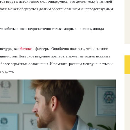
гов ведут к истончению слоя эпидермиса, что делает кожу уязвимой
тами может обернуться долгим восстановлением и непредсказуемым
ля заботы о коже недостаточно только модных новинок, иногда
оцедуры, как
ботокс
и филлеры. Ошибочно полагать, что инъекции
иалистов. Неверное введение препарата может не только исказить
ё более серьёзные осложнения. И помните: разница между юностью и
е о коже.