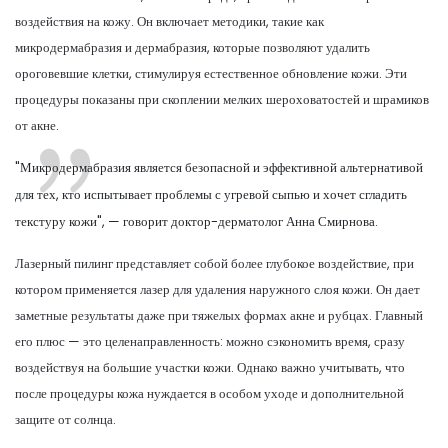
воздействия на кожу. Он включает методики, такие как
микродермабразия и дермабразия, которые позволяют удалить
ороговевшие клетки, стимулируя естественное обновление кожи. Эти
процедуры показаны при скоплении мелких шероховатостей и шрамиков
от акне.
"Микродермабразия является безопасной и эффективной альтернативой
для тех, кто испытывает проблемы с угревой сыпью и хочет сгладить
текстуру кожи", — говорит доктор-дерматолог Анна Смирнова.
Лазерный пилинг представляет собой более глубокое воздействие, при
котором применяется лазер для удаления наружного слоя кожи. Он дает
заметные результаты даже при тяжелых формах акне и рубцах. Главный
его плюс — это целенаправленность: можно сэкономить время, сразу
воздействуя на большие участки кожи. Однако важно учитывать, что
после процедуры кожа нуждается в особом уходе и дополнительной
защите от солнца.