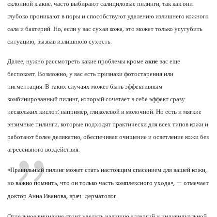
склонной к акне, часто выбирают салициловые пилинги, так как они
глубоко проникают в поры и способствуют удалению излишнего кожного
сала и бактерий. Но, если у вас сухая кожа, это может только усугубить
ситуацию, вызвав излишнюю сухость.
Далее, нужно рассмотреть какие проблемы кроме
акне
вас еще
беспокоят. Возможно, у вас есть признаки фотостарения или
пигментация. В таких случаях может быть эффективным
комбинированный пилинг, который сочетает в себе эффект сразу
нескольких кислот: например, гликолевой и молочной. Но есть и мягкие
энзимные пилинги, которые подходят практически для всех типов кожи и
работают более деликатно, обеспечивая очищение и осветление кожи без
агрессивного воздействия.
«Правильный пилинг может стать настоящим спасением для вашей кожи,
но важно помнить, что он только часть комплексного ухода», — отмечает
доктор Анна Иванова, врач-дерматолог.
Отдельное внимание стоит уделить наличию аллергий и индивидуальной