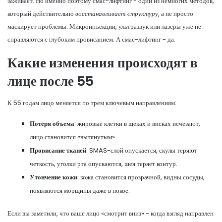
заживает. Но именно поэтому смас-лифтинг - один из немногих методов,
который действительно
восстанавливает структуру
, а не просто
маскирует проблемы. Микроинъекции, ультразвук или лазеры уже не
справляются с глубоким провисанием. А смас-лифтинг - да.
Какие изменения происходят в
лице после 55
К 55 годам лицо меняется по трем ключевым направлениям:
Потеря объема
: жировые клетки в щеках и висках исчезают,
лицо становится «вытянутым».
Провисание тканей
: SMAS-слой опускается, скулы теряют
четкость, уголки рта опускаются, шея теряет контур.
Утончение кожи
: кожа становится прозрачной, видны сосуды,
появляются морщины даже в покое.
Если вы заметили, что ваше лицо «смотрит вниз» - когда взгляд направлен