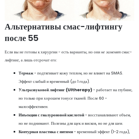
Альтернативы смас-лифтингу
после 55
Если вы не готовы к хирургии - есть варианты, но они
не заменят
смас-
лифтинг, а лишь отсрочат его:
Термаж
- подтягивает кожу теплом, но не влияет на SMAS.
Эффект слабый и временный (до 1 года).
Ультразвуковой лифтинг (Ultherapy)
- работает на глубине,
но только при хорошем тонусе тканей. После 60 -
малоэффективен.
Инъекции с гиалуроновой кислотой
- восстанавливают объем,
но не поднимают. Полезны для щек и висков, но не для шеи.
Контурная пластика с нитями
- временный эффект (1-2 года),