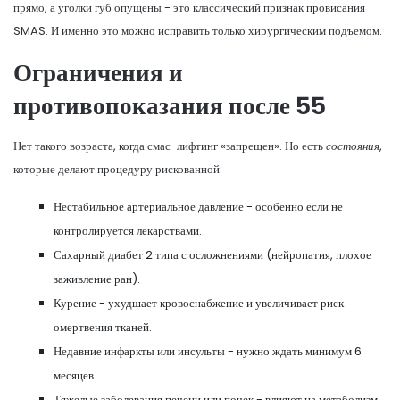
прямо, а уголки губ опущены - это классический признак провисания
SMAS. И именно это можно исправить только хирургическим подъемом.
Ограничения и
противопоказания после 55
Нет такого возраста, когда смас-лифтинг «запрещен». Но есть
состояния
,
которые делают процедуру рискованной:
Нестабильное артериальное давление - особенно если не
контролируется лекарствами.
Сахарный диабет 2 типа с осложнениями (нейропатия, плохое
заживление ран).
Курение - ухудшает кровоснабжение и увеличивает риск
омертвения тканей.
Недавние инфаркты или инсульты - нужно ждать минимум 6
месяцев.
Тяжелые заболевания печени или почек - влияют на метаболизм