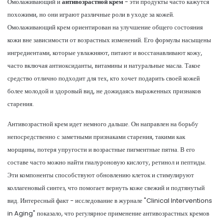
Омолаживающий и
антивозрастной крем
- эти продукты часто кажутся
похожими, но они играют различные роли в уходе за кожей.
Омолаживающий крем ориентирован на улучшение общего состояния
кожи вне зависимости от возрастных изменений. Его формулы насыщены
ингредиентами, которые увлажняют, питают и восстанавливают кожу,
часто включая антиоксиданты, витамины и натуральные масла. Такое
средство отлично подходит для тех, кто хочет подарить своей кожей
более молодой и здоровый вид, не дожидаясь выраженных признаков
старения.
Антивозрастной крем идет немного дальше. Он направлен на борьбу
непосредственно с заметными признаками старения, такими как
морщины, потеря упругости и возрастные пигментные пятна. В его
составе часто можно найти гиалуроновую кислоту, ретинол и пептиды.
Эти компоненты способствуют обновлению клеток и стимулируют
коллагеновый синтез, что помогает вернуть коже свежий и подтянутый
вид. Интересный факт - исследование в журнале "Clinical Interventions
in Aging" показало, что регулярное применение антивозрастных кремов