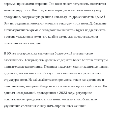
первыми признаками старения. Тон кожи может потускнеть, появляется
меньше упругости. Поэтому в этом периоде важно включить в уход
продукцию, содержащую ретинол или альфа-гидроксикислоты (AHA).
Эти ингредиенты помогают улучшить текстуру и тон кожи. Добавление
антивозрастного крема
с гиалуроновой кислотой будет поддерживать
уровень увлажнения кожи, что крайне важно для предотвращения
появления мелких морщин.
В 50 лет и старше кожа становится более сухой и теряет свою
эластичность. Теперь кремы должны содержать более богатые текстуры
и питательные компоненты. Пептиды и коллаген станут вашими лучшими
друзьями, так как они способствуют восстановлению и укреплению
структуры кожи. Не забывайте также про масла, такие как аргановое и
шиповниковое, которые обладают восстанавливающими свойствами. По
данным исследований, проведенных в 2023 году, регулярное
использование продуктов с этими компонентами способствовало
улучшению состояния кожи у 80% опрошенных женщин.