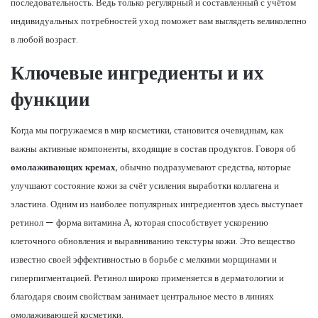
последовательность. Ведь только регулярный и составленный с учётом
индивидуальных потребностей уход поможет вам выглядеть великолепно
в любой возраст.
Ключевые ингредиенты и их
функции
Когда мы погружаемся в мир косметики, становится очевидным, как
важны активные компоненты, входящие в состав продуктов. Говоря об
омолаживающих кремах
, обычно подразумевают средства, которые
улучшают состояние кожи за счёт усиления выработки коллагена и
эластина. Одним из наиболее популярных ингредиентов здесь выступает
ретинол — форма витамина А, которая способствует ускорению
клеточного обновления и выравниванию текстуры кожи. Это вещество
известно своей эффективностью в борьбе с мелкими морщинами и
гиперпигментацией. Ретинол широко применяется в дерматологии и
благодаря своим свойствам занимает центральное место в линиях
омолаживающей косметики.