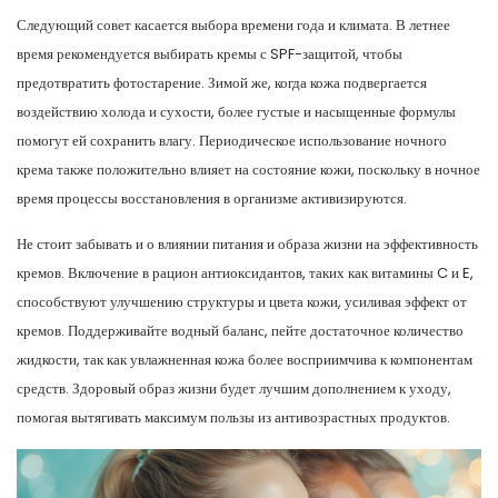
Следующий совет касается выбора времени года и климата. В летнее
время рекомендуется выбирать кремы с SPF-защитой, чтобы
предотвратить фотостарение. Зимой же, когда кожа подвергается
воздействию холода и сухости, более густые и насыщенные формулы
помогут ей сохранить влагу. Периодическое использование ночного
крема также положительно влияет на состояние кожи, поскольку в ночное
время процессы восстановления в организме активизируются.
Не стоит забывать и о влиянии питания и образа жизни на эффективность
кремов. Включение в рацион антиоксидантов, таких как витамины C и E,
способствуют улучшению структуры и цвета кожи, усиливая эффект от
кремов. Поддерживайте водный баланс, пейте достаточное количество
жидкости, так как увлажненная кожа более восприимчива к компонентам
средств. Здоровый образ жизни будет лучшим дополнением к уходу,
помогая вытягивать максимум пользы из антивозрастных продуктов.