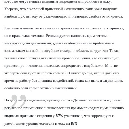
которые могут мешать активным ингредиентам проникать в кожу.
Уверены, что с хорошей привычкой к очищению, ваша кожа получит
наибольшую выгоду от увлажняющих и питающих свойств этих кремов.
Ключевым моментом в нанесении крема является не только регулярность,
но и правильная техника. Рекомендуется наносить крем легкими
массирующими движениями, уделяя особое внимание проблемным
зонам, таким как лоб, носогубные складки и область вокруг глаз. Такая
техника способствует активизации кровообращения, что стимулирует
процесс проникновения полезных ингредиентов вглубь кожи. Многие
эксперты советуют наносить крем за 30 минут до сна, чтобы дать ему
время на работу без внешних воздействий, таких как пыль и загрязнения,
особенно если крем плотный и насыщенный.
По данным исследования, проведенного в Дерматологическом журнале,
регулярное применение антивозрастных кремов приводит к уменьшению
видимых признаков старения у 87% участников, что коррелирует с
увеличением уровня коллагена в коже на 15%.