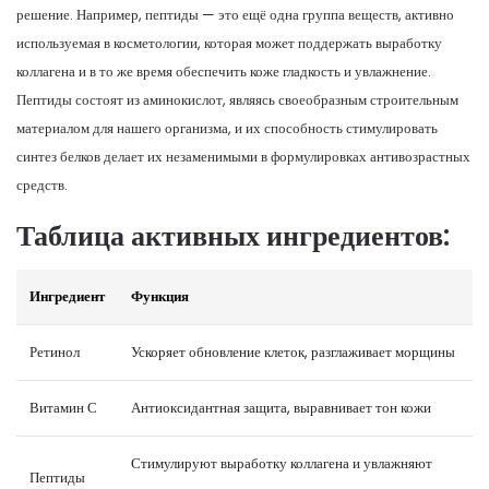
решение. Например, пептиды — это ещё одна группа веществ, активно
используемая в косметологии, которая может поддержать выработку
коллагена и в то же время обеспечить коже гладкость и увлажнение.
Пептиды состоят из аминокислот, являясь своеобразным строительным
материалом для нашего организма, и их способность стимулировать
синтез белков делает их незаменимыми в формулировках антивозрастных
средств.
Таблица активных ингредиентов:
Ингредиент
Функция
Ретинол
Ускоряет обновление клеток, разглаживает морщины
Витамин С
Антиоксидантная защита, выравнивает тон кожи
Стимулируют выработку коллагена и увлажняют
Пептиды