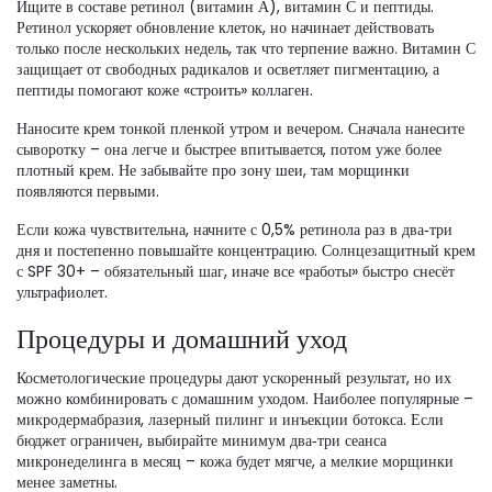
Ищите в составе ретинол (витамин А), витамин С и пептиды.
Ретинол ускоряет обновление клеток, но начинает действовать
только после нескольких недель, так что терпение важно. Витамин С
защищает от свободных радикалов и осветляет пигментацию, а
пептиды помогают коже «строить» коллаген.
Наносите крем тонкой пленкой утром и вечером. Сначала нанесите
сыворотку – она легче и быстрее впитывается, потом уже более
плотный крем. Не забывайте про зону шеи, там морщинки
появляются первыми.
Если кожа чувствительна, начните с 0,5% ретинола раз в два‑три
дня и постепенно повышайте концентрацию. Солнцезащитный крем
с SPF 30+ – обязательный шаг, иначе все «работы» быстро снесёт
ультрафиолет.
Процедуры и домашний уход
Косметологические процедуры дают ускоренный результат, но их
можно комбинировать с домашним уходом. Наиболее популярные –
микродермабразия, лазерный пилинг и инъекции ботокса. Если
бюджет ограничен, выбирайте минимум два‑три сеанса
микронеделинга в месяц – кожа будет мягче, а мелкие морщинки
менее заметны.