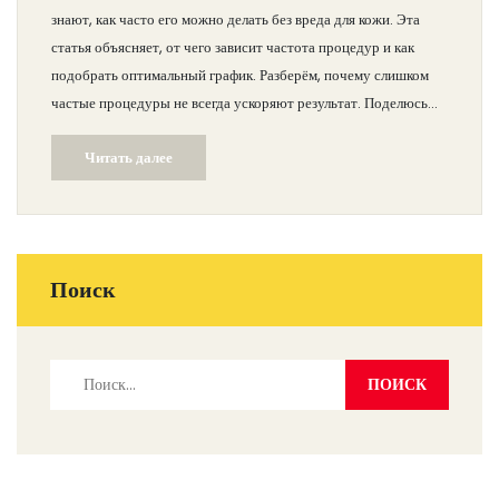
знают, как часто его можно делать без вреда для кожи. Эта
статья объясняет, от чего зависит частота процедур и как
подобрать оптимальный график. Разберём, почему слишком
частые процедуры не всегда ускоряют результат. Поделюсь
советами по уходу до и после лифтинга, чтобы эффект был
Читать далее
заметнее и держался дольше. Всё без сложных терминов и
скучных теорий — только полезные факты и лайфхаки.
Поиск