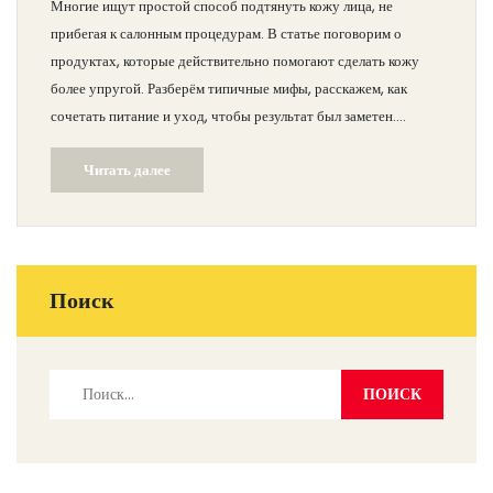
Многие ищут простой способ подтянуть кожу лица, не
прибегая к салонным процедурам. В статье поговорим о
продуктах, которые действительно помогают сделать кожу
более упругой. Разберём типичные мифы, расскажем, как
сочетать питание и уход, чтобы результат был заметен.
Поделюсь конкретными советами, что стоит добавить в
Читать далее
рацион и уходовую рутину. Будет полезно для тех, кто хочет
выглядеть свежо даже после 40.
Поиск