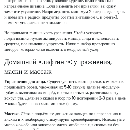
потери влаги. Плюс к этому влияют курение, недостаток сна и
неправильное питание. Если изменить эти привычки, вы сразу
заметите улучшение. Например, пить минимум 2 литра воды в день
и добавить в рацион продукты, богатые витамином С и омега‑3,
помогут ускорить синтез коллагена.
Но привычки – лишь часть уравнения. Чтобы ускорить
подтягивание, нужно активировать мышцы лица и использовать
средства, повышающие упругость. Ниже – набор проверенных
методов, которые легко включить в ежедневный уход.
Домашний «лифтинг»: упражнения,
маски и массаж
Упражнения для лица.
Существует несколько простых комплексов:
поднимайте брови, удерживая их 5‑10 секунд, делайте «поцелуй»
губами, вытягивая их вперёд, и «взмах» языком, растягивая кожу
вокруг рта. Делайте каждый набор по 10 повторений 2‑3 раза в день
– кожа будет заново «запоминать» форму.
Массаж.
Лёгкие подъёмные движения пальцев по направлению к
вискам и к подбородку стимулируют кровообращение. Используйте
масло жожоба или кокосовое масло, чтобы пальцы скользили без