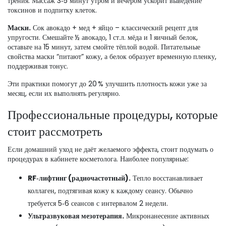
трения. Массаж 3‑5 минут утром и вечером ускорит выведение
токсинов и подпитку клеток.
Маски.
Сок авокадо + мед + яйцо – классический рецепт для
упругости. Смешайте ½ авокадо, 1 ст.л. мёда и 1 яичный белок,
оставьте на 15 минут, затем смойте тёплой водой. Питательные
свойства маски “питают” кожу, а белок образует временную пленку,
поддерживая тонус.
Эти практики помогут до 20 % улучшить плотность кожи уже за
месяц, если их выполнять регулярно.
Профессиональные процедуры, которые
стоит рассмотреть
Если домашний уход не даёт желаемого эффекта, стоит подумать о
процедурах в кабинете косметолога. Наиболее популярные:
RF‑лифтинг (радиочастотный).
Тепло восстанавливает
коллаген, подтягивая кожу к каждому сеансу. Обычно
требуется 5‑6 сеансов с интервалом 2 недели.
Ультразвуковая мезотерапия.
Микронанесение активных