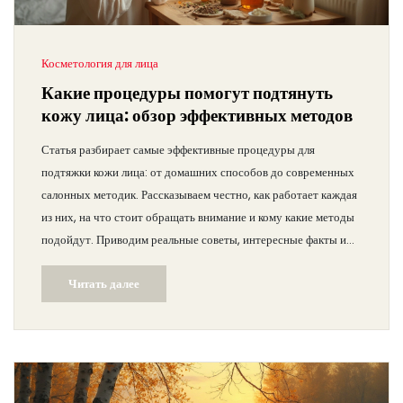
Косметология для лица
Какие процедуры помогут подтянуть
кожу лица: обзор эффективных методов
Статья разбирает самые эффективные процедуры для
подтяжки кожи лица: от домашних способов до современных
салонных методик. Рассказываем честно, как работает каждая
из них, на что стоит обращать внимание и кому какие методы
подойдут. Приводим реальные советы, интересные факты и
лайфхаки для поддержания упругости кожи. Если вы не знаете,
Читать далее
с чего начать — здесь найдете простые объяснения и
рекомендации. Материал будет полезен и тем, кто только
задумывается о первых шагах, и тем, кто уже пробовал разные
процедуры.