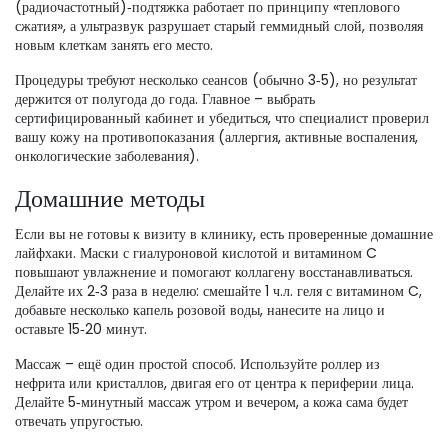
(радиочастотный)‑подтяжка работает по принципу «теплового
сжатия», а ультразвук разрушает старый геммидный слой, позволяя
новым клеткам занять его место.
Процедуры требуют несколько сеансов (обычно 3‑5), но результат
держится от полугода до года. Главное – выбрать
сертифицированный кабинет и убедиться, что специалист проверил
вашу кожу на противопоказания (аллергия, активные воспаления,
онкологические заболевания).
Домашние методы
Если вы не готовы к визиту в клинику, есть проверенные домашние
лайфхаки. Маски с гиалуроновой кислотой и витамином C
повышают увлажнение и помогают коллагену восстанавливаться.
Делайте их 2‑3 раза в неделю: смешайте 1 ч.л. геля с витамином C,
добавьте несколько капель розовой воды, нанесите на лицо и
оставьте 15‑20 минут.
Массаж – ещё один простой способ. Используйте роллер из
нефрита или кристаллов, двигая его от центра к периферии лица.
Делайте 5‑минутный массаж утром и вечером, а кожа сама будет
отвечать упругостью.