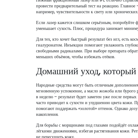
Нежный фракционный лазер или IPL отлично справл
провести предварительный тест на реакцию. Главное –
например, чувствительности к свету или хронически
Если лазер кажется слишком серьёзным, попробуйте ф
уменьшает сухость. Плюс, процедура занимает миниму
Для тех, кто хочет быстрый результат без игл, есть 
гиалуронатом. Инъекции помогают увлажнить глубокие
свободными радикалами. При выборе препарата обрати
меньших объёмов, чтобы избежать отёков.
Домашний уход, который 
Народные средства могут быть отличным дополнением
мгновенную успокоение, а масло жожоба или бурого р
в неделю – результат будет заметен уже после первых
часто приводит к сухости и ухудшению цвета кожи. 
помогают поддержать «золотой» оттенок. Однако дозу
накопления.
Для борьбы с морщинами под глазами подойдёт охла
лёгкими движениями, избегая растягивания кожи. Рет
не пересушить кожу.