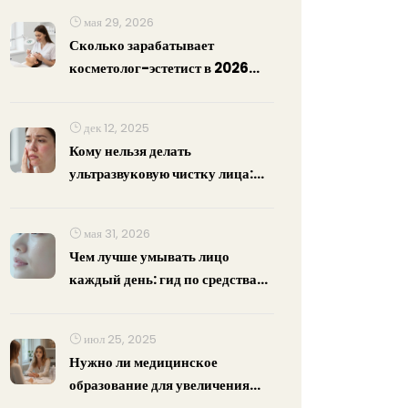
мая 29, 2026
Сколько зарабатывает
косметолог-эстетист в 2026
году: реальные цифры, уровни
дохода и пути роста
дек 12, 2025
Кому нельзя делать
ультразвуковую чистку лица:
противопоказания и риски
мая 31, 2026
Чем лучше умывать лицо
каждый день: гид по средствам
для разных типов кожи
июл 25, 2025
Нужно ли медицинское
образование для увеличения
губ: Правила, риски и секреты