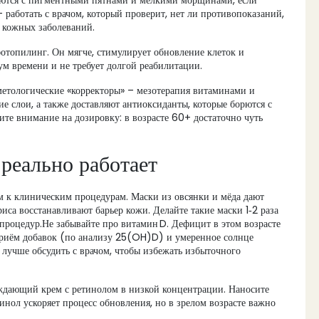
яются с пигментными пятнами и мелкими морщинами, если
 работать с врачом, который проверит, нет ли противопоказаний,
х кожных заболеваний.
отопилинг. Он мягче, стимулирует обновление клеток и
м времени и не требует долгой реабилитации.
косметологические «корректоры» – мезотерапия витаминами и
 слои, а также доставляют антиоксиданты, которые борются с
те внимание на дозировку: в возрасте 60+ достаточно чуть
реально работает
 к клиническим процедурам. Маски из овсянки и мёда дают
иса восстанавливают барьер кожи. Делайте такие маски 1‑2 раза
 процедур.Не забывайте про витамин D. Дефицит в этом возрасте
Приём добавок (по анализу 25(OH)D) и умеренное солнце
 лучше обсудить с врачом, чтобы избежать избыточного
ждающий крем с ретинолом в низкой концентрации. Наносите
инол ускоряет процесс обновления, но в зрелом возрасте важно