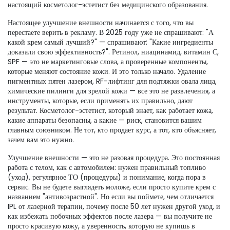
настоящий косметолог-эстетист без медицинского образования.
Настоящее улучшение внешности начинается с того, что вы
перестаете верить в рекламу. В 2025 году уже не спрашивают: "А
какой крем самый лучший?" — спрашивают: "Какие ингредиенты
доказали свою эффективность?". Ретинол, ниацинамид, витамин С,
SPF — это не маркетинговые слова, а проверенные компоненты,
которые меняют состояние кожи. И это только начало. Удаление
пигментных пятен лазером, RF-лифтинг для подтяжки овала лица,
химические пилинги для зрелой кожи — все это не развлечения, а
инструменты, которые, если применять их правильно, дают
результат. Косметолог-эстетист, который знает, как работает кожа,
какие аппараты безопасны, а какие — риск, становится вашим
главным союзником. Не тот, кто продает курс, а тот, кто объясняет,
зачем вам это нужно.
Улучшение внешности — это не разовая процедура. Это постоянная
работа с телом, как с автомобилем: нужен правильный топливо
(уход), регулярное ТО (процедуры) и понимание, когда пора в
сервис. Вы не будете выглядеть моложе, если просто купите крем с
названием "антивозрастной". Но если вы поймете, чем отличается
IPL от лазерной терапии, почему после 50 лет нужен другой уход, и
как избежать побочных эффектов после лазера — вы получите не
просто красивую кожу, а уверенность, которую не купишь в