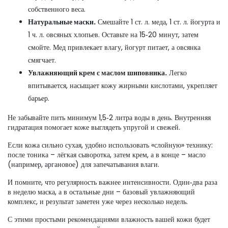
собственного веса.
Натуральные маски.
Смешайте 1 ст. л. меда, 1 ст. л. йогурта и
1 ч. л. овсяных хлопьев. Оставьте на 15‑20 минут, затем
смойте. Мед привлекает влагу, йогурт питает, а овсянка
смягчает.
Увлажняющий крем с маслом шиповника.
Легко
впитывается, насыщает кожу жирными кислотами, укрепляет
барьер.
Не забывайте пить минимум 1,5‑2 литра воды в день. Внутренняя
гидратация помогает коже выглядеть упругой и свежей.
Если кожа сильно сухая, удобно использовать «слойную» технику:
после тоника – лёгкая сыворотка, затем крем, а в конце – масло
(например, аргановое) для запечатывания влаги.
И помните, что регулярность важнее интенсивности. Один‑два раза
в неделю маска, а в остальные дни – базовый увлажняющий
комплекс, и результат заметен уже через несколько недель.
С этими простыми рекомендациями влажность вашей кожи будет