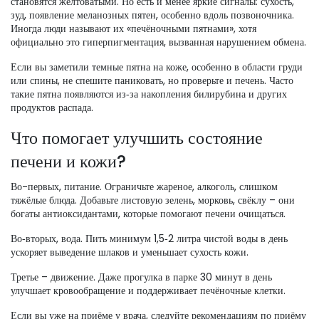
становятся желтоватыми. Но есть и менее яркие сигналы: сухость,
зуд, появление меланозных пятен, особенно вдоль позвоночника.
Иногда люди называют их «печёночными пятнами», хотя
официально это гиперпигментация, вызванная нарушением обмена.
Если вы заметили темные пятна на коже, особенно в области груди
или спины, не спешите паниковать, но проверьте и печень. Часто
такие пятна появляются из‑за накопления билирубина и других
продуктов распада.
Что помогает улучшить состояние
печени и кожи?
Во-первых, питание. Ограничьте жареное, алкоголь, слишком
тяжёлые блюда. Добавьте листовую зелень, морковь, свёклу – они
богаты антиоксидантами, которые помогают печени очищаться.
Во‑вторых, вода. Пить минимум 1,5‑2 литра чистой воды в день
ускоряет выведение шлаков и уменьшает сухость кожи.
Третье – движение. Даже прогулка в парке 30 минут в день
улучшает кровообращение и поддерживает печёночные клетки.
Если вы уже на приёме у врача, следуйте рекомендациям по приёму