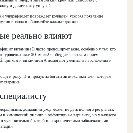
жняющий тонер, а затем лёгкий крем или сыворотку с
лагу и делает кожу упругой.
и ультрафиолет повреждает коллаген, ускоряя появление
ут до выхода и обновляйте каждые два часа.
рые реально влияют
ицит витамина D часто провоцирует акне, особенно у тех, кто
ли уровень ниже 30 нмоль/л, обсудите с врачом прием
‑3, цинком и витамином А помогают уменьшить воспаления и
овощи и рыбу. Эти продукты богаты антиоксидантами, которые
т старение.
 специалисту
 морщинами, домашний уход может не дать полного результата.
ы и химический пилинг – эффективные варианты, но у каждого
ото чувствительной кожей или хроническими заболеваниями
льтации.