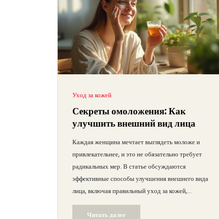
омоложения, чтобы процесс восстановления
прошел гладко.
Уход за кожей
Секреты омоложения: Как
улучшить внешний вид лица
Каждая женщина мечтает выглядеть моложе и
привлекательнее, и это не обязательно требует
радикальных мер. В статье обсуждаются
эффективные способы улучшения внешнего вида
лица, включая правильный уход за кожей,
использование современных косметологических
Читать далее
процедур и внимание к здоровому образу жизни.