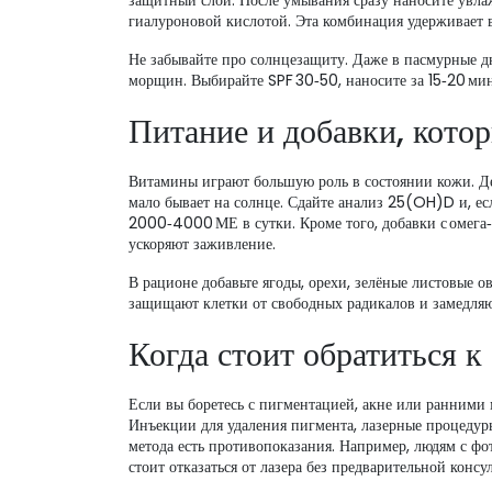
защитный слой. После умывания сразу наносите увла
гиалуроновой кислотой. Эта комбинация удерживает в
Не забывайте про солнцезащиту. Даже в пасмурные дн
морщин. Выбирайте SPF 30‑50, наносите за 15‑20 мин
Питание и добавки, кото
Витамины играют большую роль в состоянии кожи. Деф
мало бывает на солнце. Сдайте анализ 25(OH)D и, ес
2000‑4000 МЕ в сутки. Кроме того, добавки с омега
ускоряют заживление.
В рационе добавьте ягоды, орехи, зелёные листовые 
защищают клетки от свободных радикалов и замедляю
Когда стоит обратиться к
Если вы боретесь с пигментацией, акне или ранними
Инъекции для удаления пигмента, лазерные процедур
метода есть противопоказания. Например, людям с ф
стоит отказаться от лазера без предварительной консу