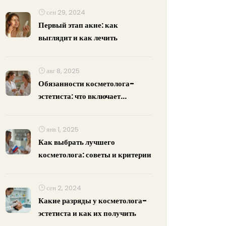
сен 29, 2024
Первый этап акне: как
выглядит и как лечить
авг 8, 2025
Обязанности косметолога-
эстетиста: что включает
профессия на практике
янв 1, 2025
Как выбрать лучшего
косметолога: советы и критерии
сен 2, 2024
Какие разряды у косметолога-
эстетиста и как их получить