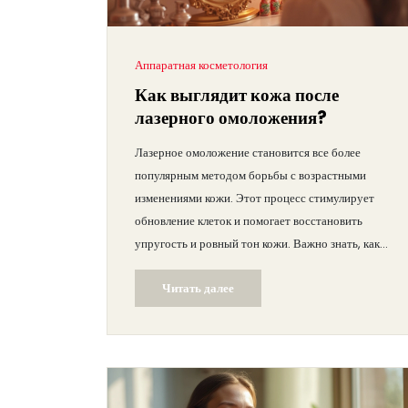
Аппаратная косметология
Как выглядит кожа после
лазерного омоложения?
Лазерное омоложение становится все более
популярным методом борьбы с возрастными
изменениями кожи. Этот процесс стимулирует
обновление клеток и помогает восстановить
упругость и ровный тон кожи. Важно знать, как
выглядит кожа после процедуры, чего ожидать в
Читать далее
ближайшие дни и как ухаживать за ней, чтобы
добиться наилучших результатов. Хотя легкие
покраснения и шелушение могут возникнуть,
через некоторое время кожа выглядит более
свежей и молодой. Следуйте простым
рекомендациям по уходу за кожей после лазерного