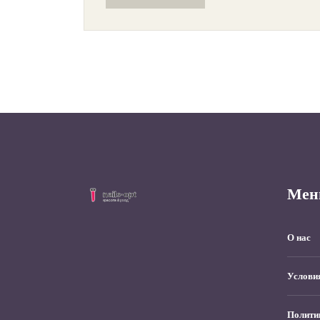
Читатели узнают о простых, но действенных
методах омоложения, доступных в домашних
условиях. Также предоставлены советы экспертов
о том, как поддерживать кожу лица в идеальном
состоянии каждый день.
Мен
О нас
Услови
Полити