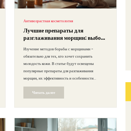
Антивозрастная косметология
Лучшие препараты для
разглаживания морщин: выбор
экспертов
Изучение методов борьбы с морщинами -
обязательно для тех, кто хочет сохранить
молодость кожи. В статье будут освещены
популярные препараты для разглаживания
морщин, их эффективность и особенности
применения. Будут рассмотрены советы экспертов
Читать далее
по выбору подходящих средств и их правильному
использованию. Информация будет полезна
людям, стремящимся к сохранению здоровья и
красоты своей кожи.