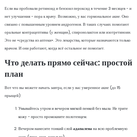
Если вы пробовали ретиноид и бензоил пероксид в течение 3 месяцев - и
нет улучшения - пора к врачу. Возможно, у вас гормональное акне. Оно
связано с повышенным уровнем андрогенов. В таких случаях помогают
оральные контрацептивы (у женщин), спиронолактон или изотретиноин.
Это не «средства из аптеки». Это лекарства, которые назначаются только
врачом. И они работают, когда всё остальное не помогает.
Что делать прямо сейчас: простой
план
Вот что вы можете начать завтра, если у вас умеренное акне (до 15
прыщей):
Умывайтесь утром и вечером мягкой пенкой без мыла. Не трите
кожу - просто промокните полотенцем.
Вечером нанесите тонкий слой
адапалена
на всю проблемную
зону (лицо, шея, декольте).