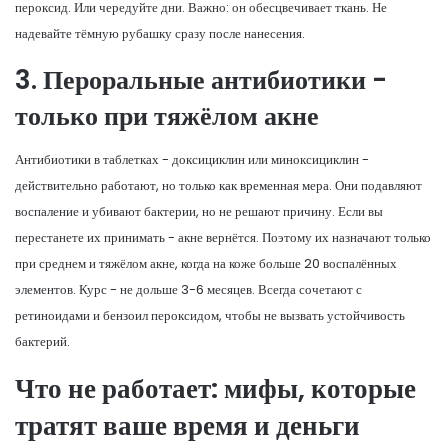
пероксид. Или чередуйте дни. Важно: он обесцвечивает ткань. Не
надевайте тёмную рубашку сразу после нанесения.
3. Пероральные антибиотики -
только при тяжёлом акне
Антибиотики в таблетках -
доксициклин
или
миноксициклин
-
действительно работают, но только как временная мера
. Они подавляют
воспаление и убивают бактерии, но не решают причину. Если вы
перестанете их принимать - акне вернётся. Поэтому их назначают только
при среднем и тяжёлом акне, когда на коже больше 20 воспалённых
элементов. Курс - не дольше 3-6 месяцев. Всегда сочетают с
ретиноидами и бензоил пероксидом, чтобы не вызвать устойчивость
бактерий.
Что не работает: мифы, которые
тратят ваше время и деньги