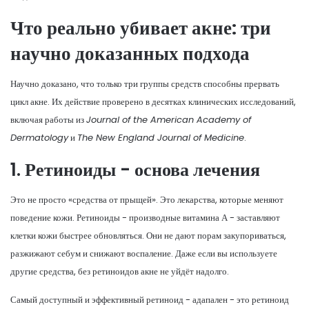
Что реально убивает акне: три
научно доказанных подхода
Научно доказано, что только три группы средств способны прервать
цикл акне. Их действие проверено в десятках клинических исследований,
включая работы из
Journal of the American Academy of
Dermatology
и
The New England Journal of Medicine
.
1. Ретиноиды - основа лечения
Это не просто «средства от прыщей». Это лекарства, которые меняют
поведение кожи. Ретиноиды - производные витамина А - заставляют
клетки кожи быстрее обновляться. Они не дают порам закупориваться,
разжижают себум и снижают воспаление. Даже если вы используете
другие средства, без ретиноидов акне не уйдёт надолго.
Самый доступный и эффективный ретиноид -
адапален
- это ретиноид