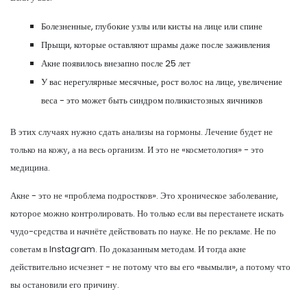
Болезненные, глубокие узлы или кисты на лице или спине
Прыщи, которые оставляют шрамы даже после заживления
Акне появилось внезапно после 25 лет
У вас нерегулярные месячные, рост волос на лице, увеличение
веса - это может быть синдром поликистозных яичников
В этих случаях нужно сдать анализы на гормоны. Лечение будет не
только на кожу, а на весь организм. И это не «косметология» - это
медицина.
Акне - это не «проблема подростков». Это хроническое заболевание,
которое можно контролировать. Но только если вы перестанете искать
чудо-средства и начнёте действовать по науке. Не по рекламе. Не по
советам в Instagram. По доказанным методам. И тогда акне
действительно исчезнет - не потому что вы его «вымыли», а потому что
вы остановили его причину.