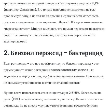
третьего поколения, который продается без рецепта в виде геля 0,1%
(например, Дифферин)
. Его нужно наносить тонким слоем на всю
проблемную зону, а не только на прыщи. Первые недели могут быть
сухость и шелушение - это нормально. Через 6-8 недель кожа начинает
«перестраиваться». Многие замечают, что прыщи перестают появляться
вовсе - не потому что они «вышли», а потому что поры больше не
закупориваются.
2. Бензоил пероксид - бактерицид
Если ретиноиды - это про профилактику, то
бензоил пероксид
- это
прямое уничтожение бактерий Propionibacterium acnes
. Он
выделяет кислород в порах, где бактерии не могут выжить. При этом он
не вызывает устойчивости, в отличие от антибиотиков.
Лучше всего использовать его в концентрации 2,5-5%. Более высокие
дозы (10%) не эффективнее, но сильно сушат кожу. Наносите его после
ретиноида, но не вместе - лучше утром ретиноид, вечером бензоил