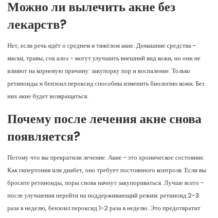
Можно ли вылечить акне без
лекарств?
Нет, если речь идёт о среднем и тяжёлом акне. Домашние средства -
маски, травы, сок алоэ - могут улучшить внешний вид кожи, но они не
влияют на корневую причину: закупорку пор и воспаление. Только
ретиноиды и бензоил пероксид способны изменить биологию кожи. Без
них акне будет возвращаться.
Почему после лечения акне снова
появляется?
Потому что вы прекратили лечение. Акне - это хроническое состояние.
Как гипертония или диабет, оно требует постоянного контроля. Если вы
бросите ретиноиды, поры снова начнут закупориваться. Лучше всего -
после улучшения перейти на поддерживающий режим: ретиноид 2-3
раза в неделю, бензоил пероксид 1-2 раза в неделю. Это предотвратит