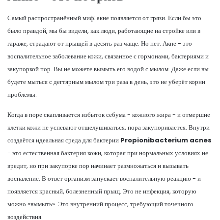
Самый распространённый миф: акне появляется от грязи. Если бы это
было правдой, мы бы видели, как люди, работающие на стройке или в
гараже, страдают от прыщей в десять раз чаще. Но нет. Акне - это
воспалительное заболевание кожи, связанное с гормонами, бактериями и
закупоркой пор. Вы не можете вымыть его водой с мылом. Даже если вы
будете мыться с дегтярным мылом три раза в день, это не уберёт корни
проблемы.
Когда в поре скапливается избыток себума - кожного жира - и отмершие
клетки кожи не успевают отшелушиваться, пора закупоривается. Внутри
создаётся идеальная среда для бактерии
Propionibacterium acnes
- это естественная бактерия кожи, которая при нормальных условиях не
вредит, но при закупорке пор начинает размножаться и вызывать
воспаление
. В ответ организм запускает воспалительную реакцию - и
появляется красный, болезненный прыщ. Это не инфекция, которую
можно «вымыть». Это внутренний процесс, требующий точечного
воздействия.