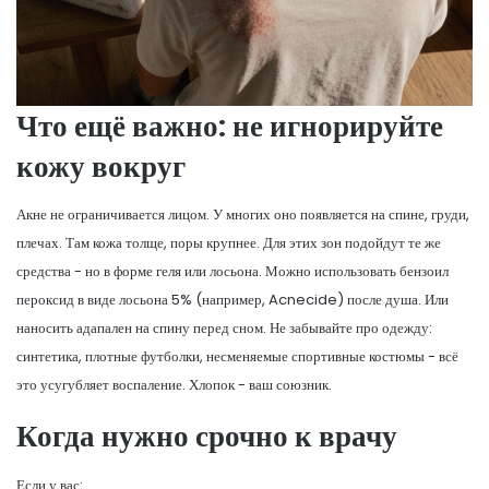
Что ещё важно: не игнорируйте
кожу вокруг
Акне не ограничивается лицом. У многих оно появляется на спине, груди,
плечах. Там кожа толще, поры крупнее. Для этих зон подойдут те же
средства - но в форме геля или лосьона. Можно использовать
бензоил
пероксид
в виде лосьона 5% (например, Acnecide)
после душа. Или
наносить
адапален
на спину перед сном
. Не забывайте про одежду:
синтетика, плотные футболки, несменяемые спортивные костюмы - всё
это усугубляет воспаление. Хлопок - ваш союзник.
Когда нужно срочно к врачу
Если у вас: