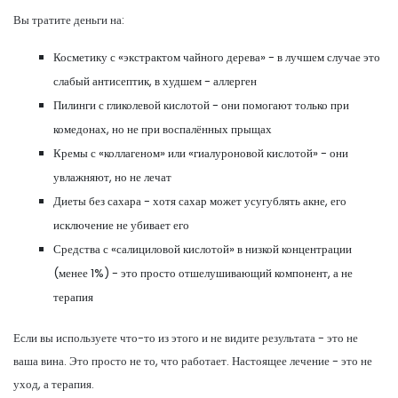
Вы тратите деньги на:
Косметику с «экстрактом чайного дерева» - в лучшем случае это
слабый антисептик, в худшем - аллерген
Пилинги с гликолевой кислотой - они помогают только при
комедонах, но не при воспалённых прыщах
Кремы с «коллагеном» или «гиалуроновой кислотой» - они
увлажняют, но не лечат
Диеты без сахара - хотя сахар может усугублять акне, его
исключение не убивает его
Средства с «салициловой кислотой» в низкой концентрации
(менее 1%) - это просто отшелушивающий компонент, а не
терапия
Если вы используете что-то из этого и не видите результата - это не
ваша вина. Это просто не то, что работает. Настоящее лечение - это не
уход, а терапия.