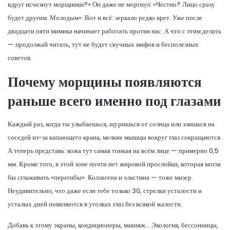
вдруг исчезнут морщинки?» Он даже не моргнул: «Честно? Лицо сразу
будет другим. Молодым». Вот и всё: зеркало редко врет. Уже после
двадцати пяти мимика начинает работать против нас. А что с этим делать
— продолжай читать, тут не будет скучных мифов и бесполезных
советов.
Почему морщины появляются
раньше всего именно под глазами
Каждый раз, когда ты улыбаешься, щуришься от солнца или злишься на
соседей из-за капающего крана, мелкие мышцы вокруг глаз сокращаются.
А теперь представь: кожа тут самая тонкая на всём лице — примерно 0,5
мм. Кроме того, в этой зоне почти нет жировой прослойки, которая могла
бы сглаживать «перегибы». Коллагена и эластина — тоже мизер.
Неудивительно, что даже если тебе только 30, стрелки усталости и
усталых дней появляются в уголках глаз без всякой жалости.
Добавь к этому экраны, кондиционеры, макияж… Экология, бессонницы,