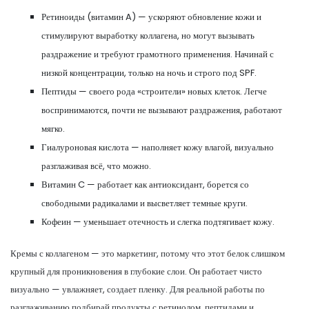
Ретиноиды (витамин A) — ускоряют обновление кожи и
стимулируют выработку коллагена, но могут вызывать
раздражение и требуют грамотного применения. Начинай с
низкой концентрации, только на ночь и строго под SPF.
Пептиды — своего рода «строители» новых клеток. Легче
воспринимаются, почти не вызывают раздражения, работают
мягко.
Гиалуроновая кислота — наполняет кожу влагой, визуально
разглаживая всё, что можно.
Витамин C — работает как антиоксидант, борется со
свободными радикалами и высветляет темные круги.
Кофеин — уменьшает отечность и слегка подтягивает кожу.
Кремы с коллагеном — это маркетинг, потому что этот белок слишком
крупный для проникновения в глубокие слои. Он работает чисто
визуально — увлажняет, создает пленку. Для реальной работы по
разглаживанию подбирай продукты с ретинолом, пептидами и