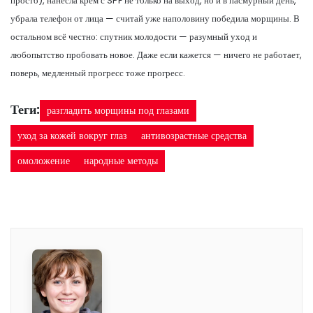
просто), нанесла крем с SPF не только на выход, но и в пасмурный день,
убрала телефон от лица — считай уже наполовину победила морщины. В
остальном всё честно: спутник молодости — разумный уход и
любопытство пробовать новое. Даже если кажется — ничего не работает,
поверь, медленный прогресс тоже прогресс.
Теги:
разгладить морщины под глазами
уход за кожей вокруг глаз
антивозрастные средства
омоложение
народные методы