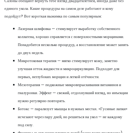
Салоны обещают вернуть тебе взгляд двадцатилетней, иногда даже без
единого укола. Какие процедуры на самом деле работают и кому
подойдут? Вот короткая выжимка по самым популярным:
Лазерная шлифовка — стимулирует выработку собственного
коллагена, хорошо справляется с поверхностными морщинами.
Понадобится несколько процедур, а восстановление может занять
до двух недель.
Микротоковая терапия — мягко стимулирует кожу, заметно
улучшая отток жидкости и микроциркуляцию. Подходит для
первых, неглубоких морщин и легкой отёчности.
Мезотерапия — подкожные микровпрыскивания витаминов и
гиалуронки. Эффект — свежий, отдохнувший взгляд, но инъекции
нужно регулярно повторять.
Ботокс — парализует мышцы в нужных местах. «Гусиные лапки»
исчезают через пару дней, но решиться на укол — не каждому
под силу.
Филлеры — инъекции плотных гелей (чаще всего гиалуронка),