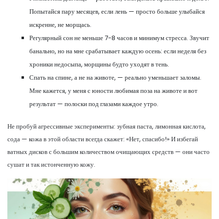
Попытайся пару месяцев, если лень — просто больше улыбайся
искренне, не морщась.
Регулярный сон не меньше 7-8 часов и минимум стресса. Звучит
банально, но на мне срабатывает каждую осень: если неделя без
хроники недосыпа, морщины будто уходят в тень.
Спать на спине, а не на животе, — реально уменьшает заломы.
Мне кажется, у меня с юности любимая поза на животе и вот
результат — полоски под глазами каждое утро.
Не пробуй агрессивные эксперименты: зубная паста, лимонная кислота,
сода — кожа в этой области всегда скажет: «Нет, спасибо!» И избегай
ватных дисков с большим количеством очищающих средств — они часто
сушат и так истонченную кожу.