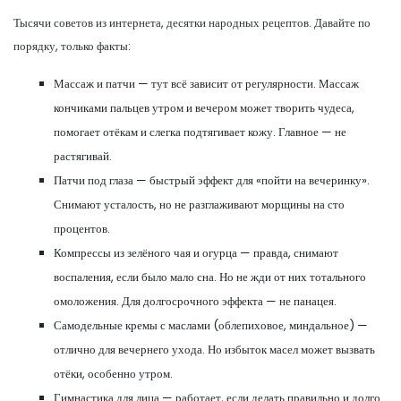
Тысячи советов из интернета, десятки народных рецептов. Давайте по
порядку, только факты:
Массаж и патчи — тут всё зависит от регулярности. Массаж
кончиками пальцев утром и вечером может творить чудеса,
помогает отёкам и слегка подтягивает кожу. Главное — не
растягивай.
Патчи под глаза — быстрый эффект для «пойти на вечеринку».
Снимают усталость, но не разглаживают морщины на сто
процентов.
Компрессы из зелёного чая и огурца — правда, снимают
воспаления, если было мало сна. Но не жди от них тотального
омоложения. Для долгосрочного эффекта — не панацея.
Самодельные кремы с маслами (облепиховое, миндальное) —
отлично для вечернего ухода. Но избыток масел может вызвать
отёки, особенно утром.
Гимнастика для лица — работает, если делать правильно и долго.