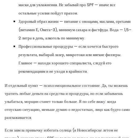
маски для увлажнения. Не забывай про SPF — иначе все
остальные усилия пойдут прахом.
Здоровый образ жизни — питание с овощами, маслами, орехами
(витамин Е, Омега-3), минимум сахара и фастфуда. Вода — 1,5–
2 литра в день, алкоголь по минимуму.
Профессиональные процедуры — если хочется быстрого
результата, выбирай лазер, микротоки или мягкие филлеры.
Главное — находи хорошего специалиста, следуй его
рекомендациям и не уходи в крайности.
И отдельный пункт — психоэмоциональное состояние. Да, ты можешь
тратить любые деньги на средства и процедуры, но если забываешь
улыбаться, морщин станет только больше. Я по себе вижу: когда
отпускаю ситуацию, меньше думаю о недостатках, лицо как будто само
разглаживается.
Если завела привычку избегать солнца (в Новосибирске летом не