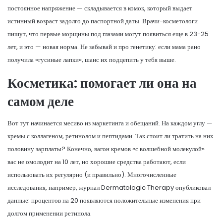
постоянное напряжение — складывается в комок, который выдает
истинный возраст задолго до паспортной даты. Врачи-косметологи
пишут, что первые морщины под глазами могут появиться еще в 23-25
лет, и это — новая норма. Не забывай и про генетику: если мама рано
получила «гусиные лапки», шанс их подцепить у тебя выше.
Косметика: помогает ли она на
самом деле
Вот тут начинается месиво из маркетинга и обещаний. На каждом углу —
кремы с коллагеном, ретинолом и пептидами. Так стоит ли тратить на них
половину зарплаты? Конечно, вагон кремов «с волшебной молекулой»
вас не омолодит на 10 лет, но хорошие средства работают, если
использовать их регулярно (и правильно). Многочисленные
исследования, например, журнал Dermatologic Therapy опубликовал
данные: процентов на 20 появляются положительные изменения при
долгом применении ретинола.