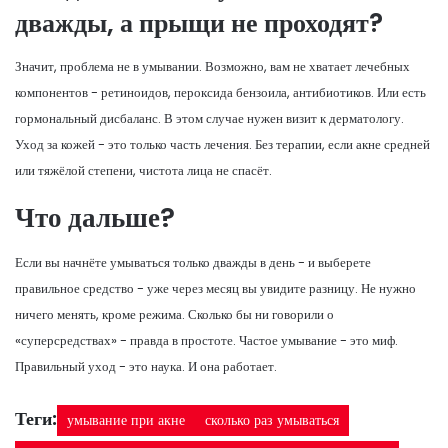
дважды, а прыщи не проходят?
Значит, проблема не в умывании. Возможно, вам не хватает лечебных
компонентов - ретиноидов, пероксида бензоила, антибиотиков. Или есть
гормональный дисбаланс. В этом случае нужен визит к дерматологу.
Уход за кожей - это только часть лечения. Без терапии, если акне средней
или тяжёлой степени, чистота лица не спасёт.
Что дальше?
Если вы начнёте умываться только дважды в день - и выберете
правильное средство - уже через месяц вы увидите разницу. Не нужно
ничего менять, кроме режима. Сколько бы ни говорили о
«суперсредствах» - правда в простоте. Частое умывание - это миф.
Правильный уход - это наука. И она работает.
Теги:
умывание при акне
сколько раз умываться