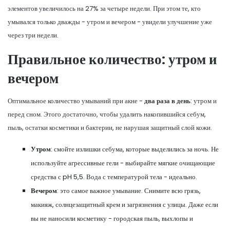
элементов увеличилось на 27% за четыре недели. При этом те, кто
умывался только дважды - утром и вечером - увидели улучшение уже
через три недели.
Правильное количество: утром и
вечером
Оптимальное количество умываний при акне -
два раза в день
: утром и
перед сном. Этого достаточно, чтобы удалить накопившийся себум,
пыль, остатки косметики и бактерии, не нарушая защитный слой кожи.
Утром
: смойте излишки себума, которые выделились за ночь. Не
используйте агрессивные гели - выбирайте мягкие очищающие
средства с pH 5,5. Вода с температурой тела - идеально.
Вечером
: это самое важное умывание. Снимите всю грязь,
макияж, солнцезащитный крем и загрязнения с улицы. Даже если
вы не наносили косметику - городская пыль, выхлопы и