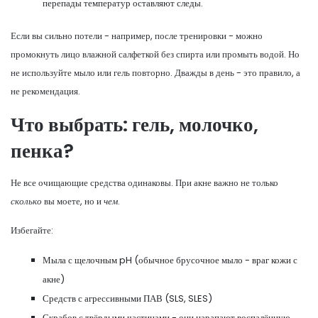
перепады температур оставляют следы.
Если вы сильно потели - например, после тренировки - можно
промокнуть лицо влажной салфеткой без спирта или промыть водой. Но
не используйте мыло или гель повторно. Дважды в день - это правило, а
не рекомендация.
Что выбрать: гель, молочко,
пенка?
Не все очищающие средства одинаковы. При акне важно не только
сколько
вы моете, но и
чем
.
Избегайте:
Мыла с щелочным pH (обычное брусочное мыло - враг кожи с
акне)
Средств с агрессивными ПАВ (SLS, SLES)
Скрабов с твёрдыми частицами - они царапают воспалённую