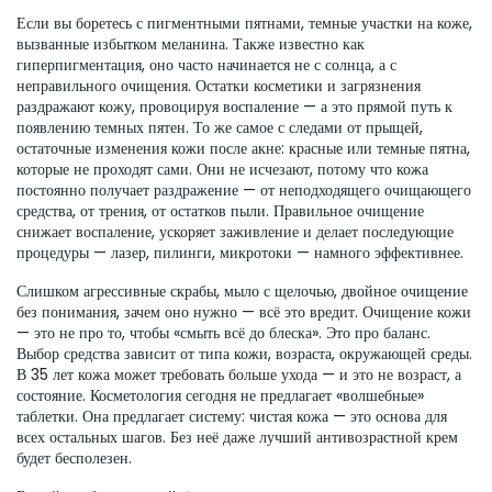
Если вы боретесь с
пигментными пятнами
,
темные участки на коже,
вызванные избытком меланина
. Также известно как
гиперпигментация
, оно часто начинается не с солнца, а с
неправильного очищения.
Остатки косметики и загрязнения
раздражают кожу, провоцируя воспаление — а это прямой путь к
появлению темных пятен. То же самое с
следами от прыщей
,
остаточные изменения кожи после акне: красные или темные пятна,
которые не проходят сами
. Они не исчезают, потому что кожа
постоянно получает раздражение — от неподходящего очищающего
средства, от трения, от остатков пыли.
Правильное очищение
снижает воспаление, ускоряет заживление и делает последующие
процедуры — лазер, пилинги, микротоки — намного эффективнее.
Слишком агрессивные скрабы, мыло с щелочью, двойное очищение
без понимания, зачем оно нужно — всё это вредит. Очищение кожи
— это не про то, чтобы «смыть всё до блеска». Это про баланс.
Выбор средства зависит от типа кожи, возраста, окружающей среды.
В 35 лет кожа может требовать больше ухода — и это не возраст, а
состояние. Косметология сегодня не предлагает «волшебные»
таблетки. Она предлагает систему: чистая кожа — это основа для
всех остальных шагов. Без неё даже лучший антивозрастной крем
будет бесполезен.