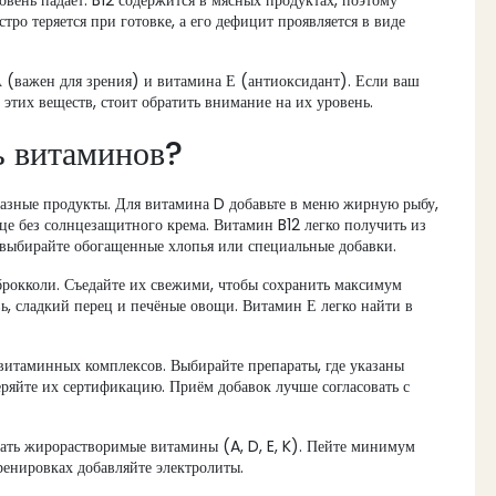
овень падает. B12 содержится в мясных продуктах, поэтому
тро теряется при готовке, а его дефицит проявляется в виде
 (важен для зрения) и витамина Е (антиоксидант). Если ваш
тих веществ, стоит обратить внимание на их уровень.
ь витаминов?
азные продукты. Для витамина D добавьте в меню жирную рыбу,
нце без солнцезащитного крема. Витамин B12 легко получить из
, выбирайте обогащенные хлопья или специальные добавки.
брокколи. Съедайте их свежими, чтобы сохранить максимум
ь, сладкий перец и печёные овощи. Витамин Е легко найти в
ивитаминных комплексов. Выбирайте препараты, где указаны
ряйте их сертификацию. Приём добавок лучше согласовать с
вать жирорастворимые витамины (A, D, E, K). Пейте минимум
ренировках добавляйте электролиты.