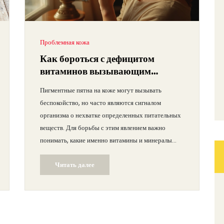
Проблемная кожа
Как бороться с дефицитом
витаминов вызывающим
пигментные пятна
Пигментные пятна на коже могут вызывать
беспокойство, но часто являются сигналом
организма о нехватке определенных питательных
веществ. Для борьбы с этим явлением важно
понимать, какие именно витамины и минералы
играют ключевую роль в поддержании здорового
Читать далее
цвета кожи. В статье рассмотриваются возможные
причины пигментации, а также полезные советы
для предотвращения и борьбы с этим
косметическим недостатком. Узнайте, как
сбалансировать рацион и какие процедуры