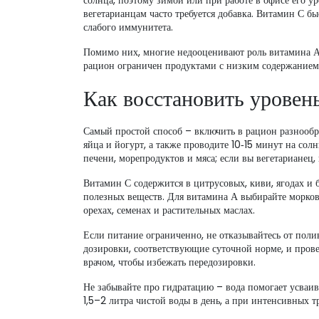
солнца, поэтому зимой или при работе в офисе его ур
вегетарианцам часто требуется добавка. Витамин С быс
слабого иммунитета.
Помимо них, многие недооценивают роль витамина А
рацион ограничен продуктами с низким содержанием э
Как восстановить уровен
Самый простой способ – включить в рацион разнообр
яйца и йогурт, а также проводите 10‑15 минут на сол
печени, морепродуктов и мяса; если вы вегетарианец
Витамин С содержится в цитрусовых, киви, ягодах и 
полезных веществ. Для витамина А выбирайте морков
орехах, семенах и растительных маслах.
Если питание ограниченно, не отказывайтесь от пол
дозировки, соответствующие суточной норме, и прове
врачом, чтобы избежать передозировки.
Не забывайте про гидратацию – вода помогает усваи
1,5–2 литра чистой воды в день, а при интенсивных т