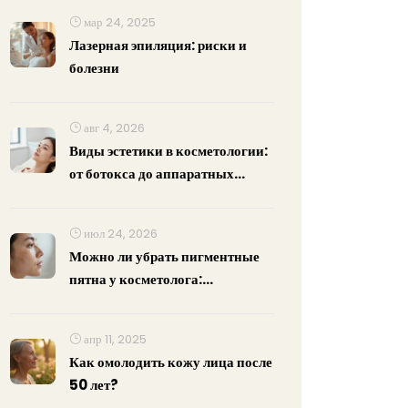
мар 24, 2025
Лазерная эпиляция: риски и
болезни
авг 4, 2026
Виды эстетики в косметологии:
от ботокса до аппаратных
методик
июл 24, 2026
Можно ли убрать пигментные
пятна у косметолога:
эффективные методы и
реальные результаты
апр 11, 2025
Как омолодить кожу лица после
50 лет?