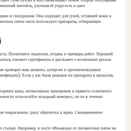
елают губы пухлее и восстанавливают объём. Второй популярный
аминный коктейль, улучшая её упругость и цвет.
дами и гиалуроном. Она подходит для сухой, уставшей кожи и
ментных пятен часто используют препараты, отбирающие
й
ста. Посмотрите лицензии, отзывы и примеры работ. Хороший
оваться, покажет сертификаты и расскажет о возможных рисках.
ач проверит ваш анамнез, аллергии и противопоказания
 инфекции). Если у вас были реакции на препараты в прошлом,
 горячих ванн, интенсивных тренировок и прямого солнечного
ечности используйте холодный компресс, но не в течение
е покраснение, сразу обратитесь к врачу. Своевременное
статьях. Например, в посте «Инъекции от пигментных пятен на