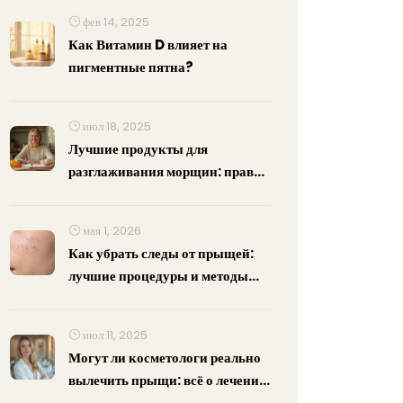
фев 14, 2025
Как Витамин D влияет на
пигментные пятна?
июл 18, 2025
Лучшие продукты для
разглаживания морщин: правда
и мифы антивозрастного
питания
мая 1, 2026
Как убрать следы от прыщей:
лучшие процедуры и методы
лечения рубцов
июл 11, 2025
Могут ли косметологи реально
вылечить прыщи: всё о лечении
акне у специалиста