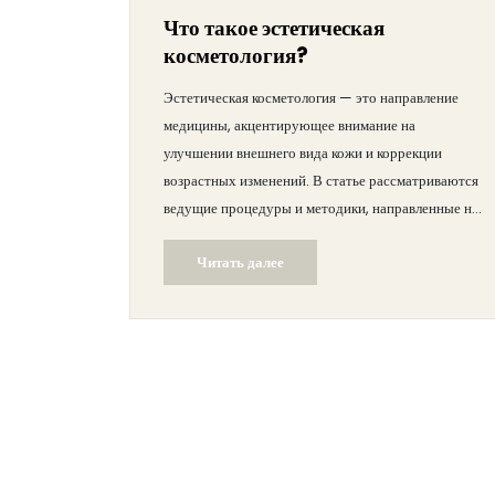
Что такое эстетическая
косметология?
Эстетическая косметология — это направление
медицины, акцентирующее внимание на
улучшении внешнего вида кожи и коррекции
возрастных изменений. В статье рассматриваются
ведущие процедуры и методики, направленные на
омоложение и поддержание здоровья кожи. Также
Читать далее
описываются основные преимущества и
возможные риски данных процедур. Узнайте, как
правильно выбрать специалиста и на что
обращать внимание перед началом лечения.