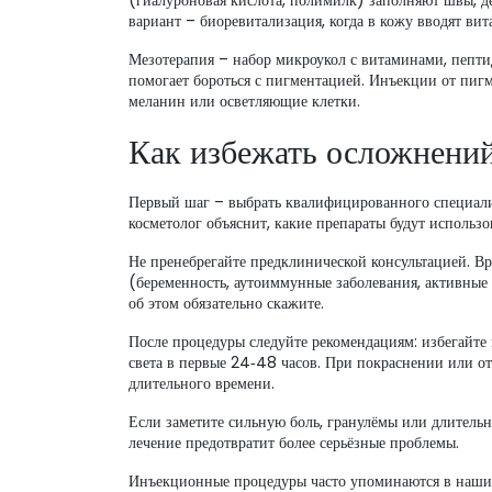
(гиалуроновая кислота, полимилк) заполняют швы, д
вариант – биоревитализация, когда в кожу вводят вит
Мезотерапия – набор микроукол с витаминами, пепти
помогает бороться с пигментацией. Инъекции от пиг
меланин или осветляющие клетки.
Как избежать осложнени
Первый шаг – выбрать квалифицированного специали
косметолог объяснит, какие препараты будут использ
Не пренебрегайте предклинической консультацией. Вр
(беременность, аутоиммунные заболевания, активные
об этом обязательно скажите.
После процедуры следуйте рекомендациям: избегайте
света в первые 24‑48 часов. При покраснении или от
длительного времени.
Если заметите сильную боль, гранулёмы или длительно
лечение предотвратит более серьёзные проблемы.
Инъекционные процедуры часто упоминаются в наших 