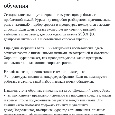
обучения
Сегодня клиенты ищут специалистов, умеющих работать с
проблемной кожей. Курсы, где подробно разбираются причины акне,
роль витамина D, подбор средств и процедуры, пользуются высоким
спросом. Если хотите стать экспертом по лечению прыщей,
выбирайте программу, где обсуждаются анализ 25(OH)D,
дозировки витамина D и безопасные способы терапии.
Еще один «горячий» блок – инъекционная косметология. Здесь
обучают работе с пигментными пятнами, мезотерапией и ботоксом.
Хороший курс покажет, как проводить уколы, какие препараты
использовать и как минимизировать риски.
Не забывайте про неинвазивные техники: лазерные и
IPL‑процедуры, пилинги, микродермабразию. Если вы планируете
работать в салоне, такой набор навыков почти обязателен.
Наконец, стоит обратить внимание на курс «Домашний уход». Здесь
учат, как клиенту правильно использовать народные средства, маски
и кремы, чтобы поддерживать результаты между визитами. Эти
знания часто помогают удержать клиента и увеличить
доход.Подводя итог, выбирайте курс, где есть лицензия, опытные
преподаватели, сбалансированная теория и достаточная практика.