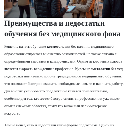
Преимущества и недостатки
обучения без медицинского фона
Решение начать обучение
косметологии
без наличия медицинского
образования открывает множество возможностей, но также связано с
определёнными вызовами и компромиссами. Одним из ключевых плюсов
является скорость вхождения в профессию. Курсы
косметологии
без мед.
подготовки значительно короче традиционного медицинского обучения,
что позволяет быстро осваивать необходимые навыки и начинать работу.
Для многих учеников это предложение кажется привлекательно,
особенно для тех, кто хочет быстро сменить профессию или уже имеет
опыт в смежных областях, таких как визаж или парикмахерское
искусство.
Тем не менее, есть и недостатки такой формы подготовки. Одной из