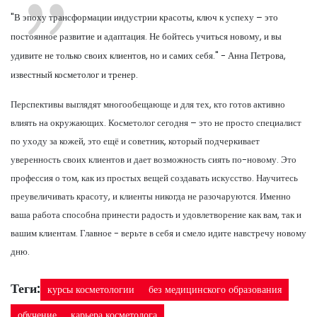
"В эпоху трансформации индустрии красоты, ключ к успеху – это
постоянное развитие и адаптация. Не бойтесь учиться новому, и вы
удивите не только своих клиентов, но и самих себя." - Анна Петрова,
известный косметолог и тренер.
Перспективы выглядят многообещающе и для тех, кто готов активно
влиять на окружающих. Косметолог сегодня – это не просто специалист
по уходу за кожей, это ещё и советник, который подчеркивает
уверенность своих клиентов и дает возможность сиять по-новому. Это
профессия о том, как из простых вещей создавать искусство. Научитесь
преувеличивать красоту, и клиенты никогда не разочаруются. Именно
ваша работа способна принести радость и удовлетворение как вам, так и
вашим клиентам. Главное - верьте в себя и смело идите навстречу новому
дню.
Теги:
курсы косметологии
без медицинского образования
обучение
карьера косметолога