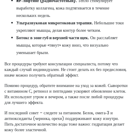
RF‑лифтинг (радиочастотный).
Тепло стимулирует
выработку коллагена, кожа подтягивается в течение
нескольких недель.
Ультразвуковая микротоковая терапия.
Небольшие токи
укрепляют мышцы, делая контур более четким.
Ботокс в зоне губ и верхней части щек.
Он расслабляет
мышцы, которые «тянут» кожу вниз, что визуально
уменьшает брыли.
Все процедуры требуют консультации специалиста, потому что
каждый случай индивидуален. Не стоит делать их без предисловия,
иначе можно получить обратный эффект.
Помимо процедур, обратите внимание на уход за кожей. Сыворотки
с витамином С, ретинол и пептидами ускоряют обновление клеток.
Их используют утром и вечером, а также после любой процедуры
для лучшего эффекта.
И последний совет – следите за питанием. Белок, омега‑3 и
антиоксиданты (черника, орехи) поддерживают кожу изнутри.
Пить достаточное количество воды тоже важно: гидратация делает
кожу более эластичной.