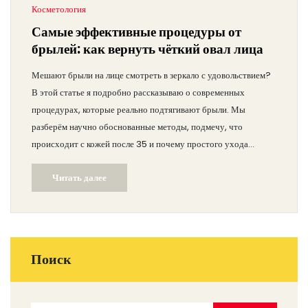
Косметология
Самые эффективные процедуры от
брылей: как вернуть чёткий овал лица
Мешают брыли на лице смотреть в зеркало с удовольствием?
В этой статье я подробно рассказываю о современных
процедурах, которые реально подтягивают брыли. Мы
разберём научно обоснованные методы, подмечу, что
происходит с кожей после 35 и почему простого ухода
становится мало. Я поделюсь фактами, которые знают только
Читать далее
опытные косметологи, и дам подсказки, какие нюансы важно
учесть при выборе процедуры. Вы узнаете, когда стоит
думать о подтяжении и на каком этапе без салона реально
обойтись домашними приёмами.
Поиск