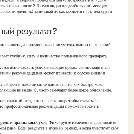
ве недели. Лазерные процедуры могут потребовать от 1 до 4
стью только после 2‑3 сеансов, распределённых по месяцам.
е вести дневник: записывайте, как меняется цвет, текстура и
ный результат?
но очищена, а противопоказания учтены, шансы на хороший
ает глубину, силу и количество применяемого препарата,
уется использовать успокаивающие кремы, солнцезащитный
е этими рекомендациями может привести к осложнениям и
ьный фон и даже питание влияют на то, как быстро кожа
ебляющие витамин C, часто замечают более яркое обновление.
и сильный отёк, это сигнал к тому, чтобы связаться с
 но профессиональная рекомендация поможет избежать
троль и правильный уход
. Фиксируйте изменения, сравнивайте
ом рано. Если результат в нужных рамках, а кожа чувствует себя
т.