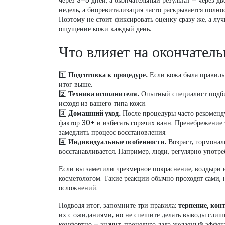
через 3–5 дней, а окончательный результат – через д
недель, а биоревитализация часто раскрывается полно
Поэтому не стоит фиксировать оценку сразу же, а лучш
ощущение кожи каждый день.
Что влияет на окончатель
1️⃣
Подготовка к процедуре.
Если кожа была правиль
итог выше.
2️⃣
Техника исполнителя.
Опытный специалист подбир
исходя из вашего типа кожи.
3️⃣
Домашний уход.
После процедуры часто рекоменд
фактор 30+ и избегать горячих ванн. Пренебрежени
замедлить процесс восстановления.
4️⃣
Индивидуальные особенности.
Возраст, гормонал
восстанавливается. Например, люди, регулярно употр
Если вы заметили чрезмерное покраснение, волдыри ил
косметологом. Такие реакции обычно проходят сами,
осложнений.
Подводя итог, запомните три правила:
терпение, кон
их с ожиданиями, но не спешите делать выводы слишк
комфортно – значит, процедура дала желаемый эффек