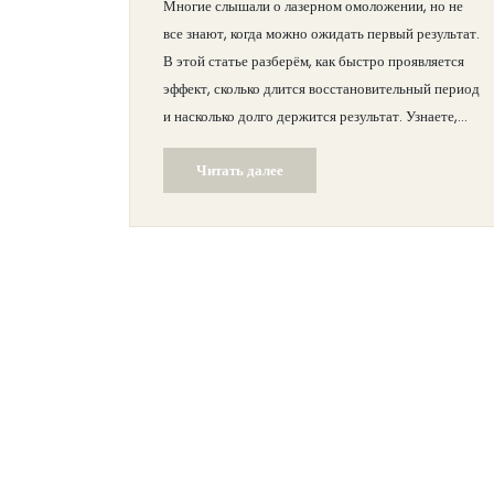
Многие слышали о лазерном омоложении, но не
все знают, когда можно ожидать первый результат.
В этой статье разберём, как быстро проявляется
эффект, сколько длится восстановительный период
и насколько долго держится результат. Узнаете,
что чувствует кожа сразу после процедуры и как
Читать далее
ухаживать за ней, чтобы ускорить восстановление.
Получите простые советы и честную информацию
о реальных сроках обновления кожи.