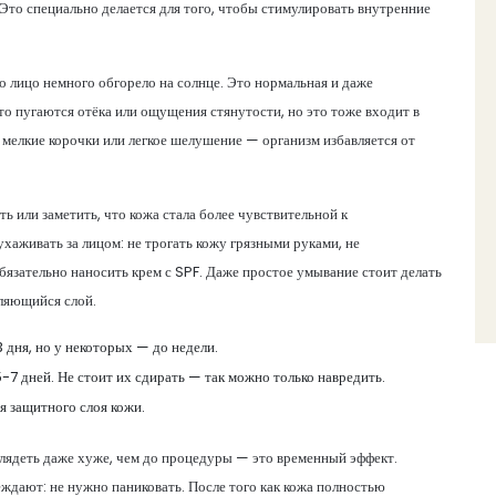
Это специально делается для того, чтобы стимулировать внутренние
о лицо немного обгорело на солнце. Это нормальная и даже
то пугаются отёка или ощущения стянутости, но это тоже входит в
 мелкие корочки или легкое шелушение — организм избавляется от
.
 или заметить, что кожа стала более чувствительной к
хаживать за лицом: не трогать кожу грязными руками, не
обязательно наносить крем с SPF. Даже простое умывание стоит делать
ляющийся слой.
 дня, но у некоторых — до недели.
7 дней. Не стоит их сдирать — так можно только навредить.
я защитного слоя кожи.
глядеть даже хуже, чем до процедуры — это временный эффект.
ждают: не нужно паниковать. После того как кожа полностью