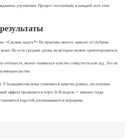
гожданные улучшения. Процесс поэтапный, и каждый этот этап
 результаты
ы: «Сколько ждать?» На практике многое зависит от глубины
 кожи. Но есть средние сроки, на которые можно ориентироваться.
ю отёчность, может появиться чувство стянутости или зуд. Это не
на вмешательство.
. У большинства кожа становится заметно ровнее, постепенно
ный эффект проявляется через 3-6 недель — именно тогда
а становится упругой, разглаживаются морщины.