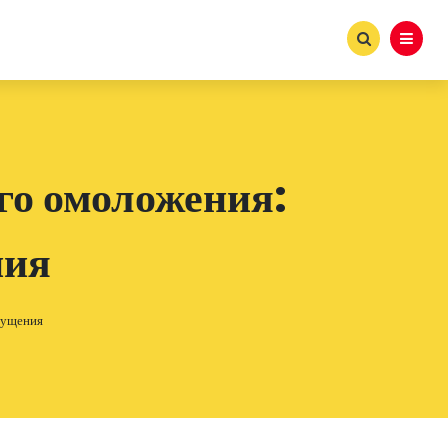
ого омоложения:
ния
щущения