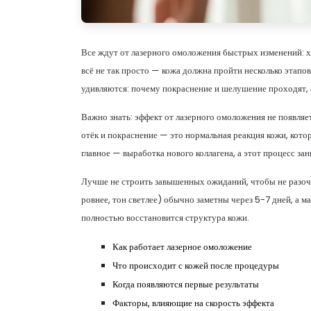
Все ждут от лазерного омоложения быстрых изменений: х
всё не так просто — кожа должна пройти несколько этапо
удивляются: почему покраснение и шелушение проходят, 
Важно знать: эффект от лазерного омоложения не появляе
отёк и покраснение — это нормальная реакция кожи, котор
главное — выработка нового коллагена, а этот процесс зан
Лучше не строить завышенных ожиданий, чтобы не разоч
ровнее, тон светлее) обычно заметны через 5-7 дней, а ма
полностью восстановится структура кожи.
Как работает лазерное омоложение
Что происходит с кожей после процедуры
Когда появляются первые результаты
Факторы, влияющие на скорость эффекта