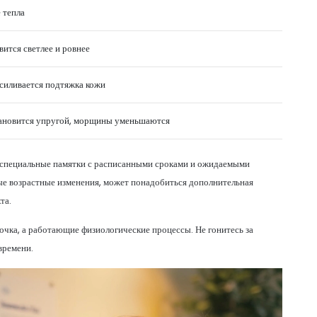
 тепла
ится светлее и ровнее
усиливается подтяжка кожи
тановится упругой, морщины уменьшаются
 специальные памятки с расписанными сроками и ожидаемыми
ые возрастные изменения, может понадобиться дополнительная
та.
очка, а работающие физиологические процессы. Не гонитесь за
времени.