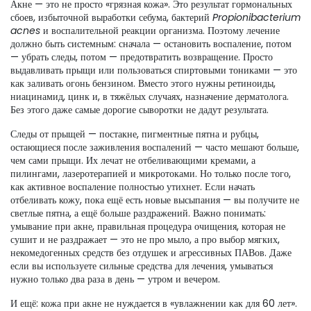
Акне — это не просто «грязная кожа». Это результат гормональных
сбоев, избыточной выработки себума, бактерий
Propionibacterium
acnes
и воспалительной реакции организма. Поэтому лечение
должно быть системным: сначала — остановить воспаление, потом
— убрать следы, потом — предотвратить возвращение. Просто
выдавливать прыщи или пользоваться спиртовыми тониками — это
как заливать огонь бензином. Вместо этого нужны ретиноиды,
ниацинамид, цинк и, в тяжёлых случаях, назначение дерматолога.
Без этого даже самые дорогие сыворотки не дадут результата.
Следы от прыщей —
постакне
,
пигментные пятна и рубцы,
остающиеся после заживления воспалений
— часто мешают больше,
чем сами прыщи. Их лечат не отбеливающими кремами, а
пилингами, лазеротерапией и микротоками. Но только после того,
как активное воспаление полностью утихнет. Если начать
отбеливать кожу, пока ещё есть новые высыпания — вы получите не
светлые пятна, а ещё больше раздражений. Важно понимать:
умывание при акне
,
правильная процедура очищения, которая не
сушит и не раздражает
— это не про мыло, а про выбор мягких,
некомедогенных средств без отдушек и агрессивных ПАВов. Даже
если вы используете сильные средства для лечения, умываться
нужно только два раза в день — утром и вечером.
И ещё: кожа при акне не нуждается в «увлажнении как для 60 лет».