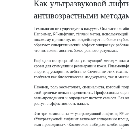
Как ультразвуковой лифт
антивозрастными метода
Технология не существует в вакууме. Она часто комб
Например,
RF‑лифтинг
,
тёплый метод, использующий 
похожему принципу, но воздействует на более глубок
образуют синергетический эффект: ультразвук работае
что позволяет достичь более ровного результата.
Ещё один популярный сопутствующий метод –
плаз
крови для стимуляции регенерации кожи
. Плазмолифт
энергию, ускоряя их действие. Сочетание этих техник
требуется как биологическая «подкормка», так и меха
Наконец, роль
косметолога
,
специалиста, который по
этой цепочке нельзя переоценить. Профессионал оцен
гели‑проводники и определяет частоту сеансов. Без
растут, а эффективность падает.
Эти три компонента — ультразвуковой лифтинг, RF‑л
«Ультразвуковой лифтинг включает аппаратные проце
геля‑проводника», «Косметолог выбирает комбинацию