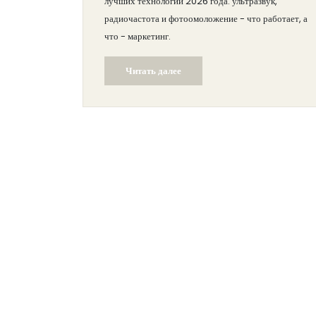
лучших технологий 2026 года: ультразвук,
радиочастота и фотоомоложение - что работает, а
что - маркетинг.
Читать далее