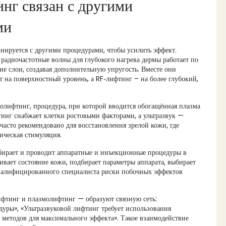
инг связан с другими
ми
инируется с другими процедурами, чтобы усилить эффект.
радиочастотные волны для глубокого нагрева дермы
работает по
ие слои, создавая дополнительную упругость. Вместе они
т на поверхностный уровень, а RF‑лифтинг – на более глубокий,
молифтинг
,
процедура, при которой вводится обогащённая плазма
инг снабжает клетки ростовыми факторами, а ультразвук —
 часто рекомендовано для восстановления зрелой кожи, где
ническая стимуляция.
дбирает и проводит аппаратные и инъекционные процедуры
в
ивает состояние кожи, подбирает параметры аппарата, выбирает
 квалифицированного специалиста риски побочных эффектов
ифтинг и плазмолифтинг — образуют связную сеть:
дуры», «Ультразвуковой лифтинг требует использования
 методов для максимального эффекта». Такое взаимодействие