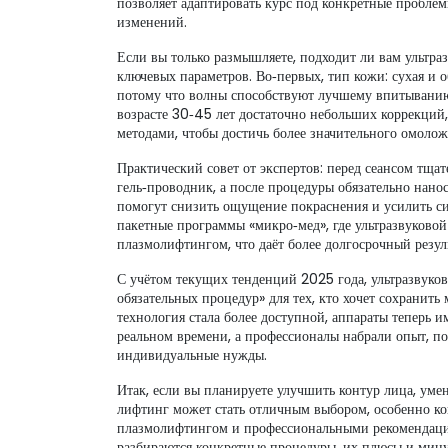
позволяет адаптировать курс под конкретные проблем
изменений.
Если вы только размышляете, подходит ли вам ультраз
ключевых параметров. Во‑первых, тип кожи: сухая и 
потому что волны способствуют лучшему впитыванию 
возрасте 30‑45 лет достаточно небольших коррекций
методами, чтобы достичь более значительного омолож
Практический совет от экспертов: перед сеансом тща
гель‑проводник, а после процедуры обязательно нан
помогут снизить ощущение покраснения и усилить си
пакетные программы «микро‑мед», где ультразвуковой
плазмолифтингом, что даёт более долгосрочный резуль
С учётом текущих тенденций 2025 года, ультразвуков
обязательных процедур» для тех, кто хочет сохранить 
технология стала более доступной, аппараты теперь 
реальном времени, а профессионалы набрали опыт, п
индивидуальные нужды.
Итак, если вы планируете улучшить контур лица, ум
лифтинг может стать отличным выбором, особенно ког
плазмолифтингом и профессиональными рекомендация
разбираются конкретные процедуры, их плюсы и минус