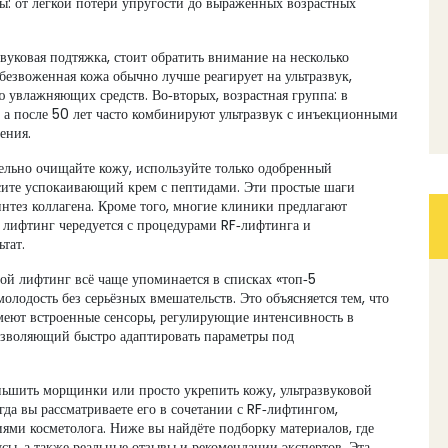
ы: от лёгкой потери упругости до выраженных возрастных
вуковая подтяжка, стоит обратить внимание на несколько
обезвоженная кожа обычно лучше реагирует на ультразвук,
увлажняющих средств. Во‑вторых, возрастная группа: в
, а после 50 лет часто комбинируют ультразвук с инъекционными
ения.
тельно очищайте кожу, используйте только одобренный
осите успокаивающий крем с пептидами. Эти простые шаги
нтез коллагена. Кроме того, многие клиники предлагают
 лифтинг чередуется с процедурами RF‑лифтинга и
тат.
ой лифтинг всё чаще упоминается в списках «топ‑5
молодость без серьёзных вмешательств. Это объясняется тем, что
имеют встроенные сенсоры, регулирующие интенсивность в
озволяющий быстро адаптировать параметры под
еньшить морщинки или просто укрепить кожу, ультразвуковой
да вы рассматриваете его в сочетании с RF‑лифтингом,
ми косметолога. Ниже вы найдёте подборку материалов, где
ы, а также реальные отзывы и рекомендации экспертов. Эта