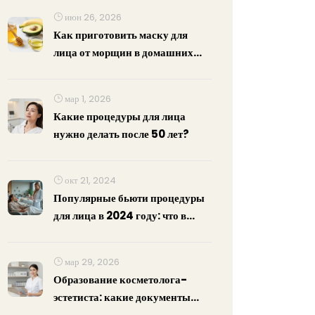
июн 26, 2026
Как приготовить маску для
лица от морщин в домашних
условиях: проверенные рецепты
и правила
мар 1, 2026
Какие процедуры для лица
нужно делать после 50 лет?
окт 21, 2024
Популярные бьюти процедуры
для лица в 2024 году: что в
тренде?
мар 29, 2026
Образование косметолога-
эстетиста: какие документы
обязательны в 2026 году