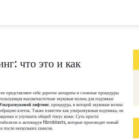
нг: что это и как
гие представляют себе дорогие аппараты и сложные процедуры.
использующая высокочастотные звуковые волны для подтяжки
Ультразвуковой лифтинг
,
процедура, в которой звуковые волны
вибрацию клеток
. Также известен как
ультразвуковая подтяжка
, он
орщинки и улучшить общий тонус кожи.
Суть проста:
таболизм и активируя fibroblasts, которые производят новый
е после нескольких сеансов.