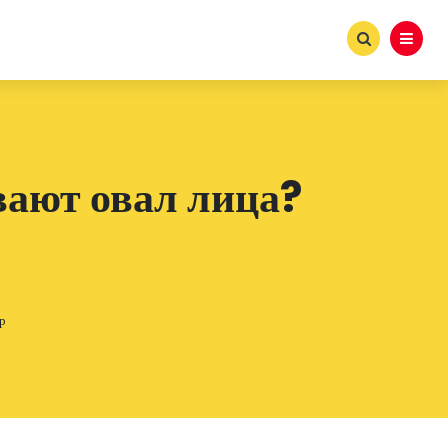
вают овал лица?
р