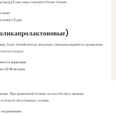
роцедур) овал лица становится более чётким.
ы кожи.
 покоя 1‑2 дня.
поликапролактоновые)
лицу более чёткий контур, визуально уменьшая видимость провисания.
тности сосудов.
жность коррекции.
та 12‑18 месяцев.
ению. При правильной технике он способствует мягкому
 области лба и боковых уголков.
 подтягивание.