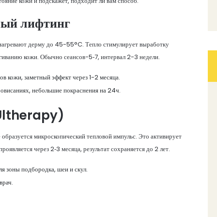
тояние кожи и подскажет, подходит ли вам способ.
ный лифтинг
 нагревают дерму до 45-55°C. Тепло стимулирует выработку
ягиванию кожи. Обычно сеансов-5‑7, интервал 2-3 недели.
в кожи, заметный эффект через 1-2 месяца.
овисаниях, небольшие покраснения на 24ч.
ltherapy)
е образуется микроскопический тепловой импульс. Это активирует
оявляется через 2‑3 месяца, результат сохраняется до 2 лет.
ля зоны подбородка, шеи и скул.
врач.