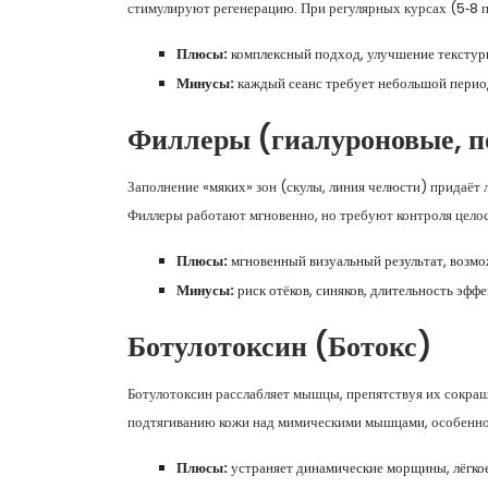
стимулируют регенерацию. При регулярных курсах (5‑8 п
Плюсы:
комплексный подход, улучшение текстур
Минусы:
каждый сеанс требует небольшой период
Филлеры
(гиалуроновые, 
Заполнение «мяких» зон (скулы, линия челюсти) придаёт 
Филлеры работают мгновенно, но требуют контроля целос
Плюсы:
мгновенный визуальный результат, возмо
Минусы:
риск отёков, синяков, длительность эффек
Ботулотоксин
(Ботокс)
Ботулотоксин расслабляет мышцы, препятствуя их сокращ
подтягиванию кожи над мимическими мышцами, особенно в
Плюсы:
устраняет динамические морщины, лёгкое