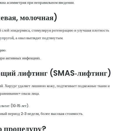
жна асимметрия при неправильном введении.
евая, молочная)
 слой эпидермиса, стимулируя регенерацию и улучшая плотность
 упругой, а овал выглядит подтянутым.
цию.
при активных инфекциях.
ющий лифтинг
(SMAS‑лифтинг)
ий. Хирург удаляет лишнюю кожу, подтягивает подкожные ткани и
равнивание» овала лица.
ьтат (10‑15 лет).
ьный период 2‑3 недели, более высокая стоимость.
 процедуру?