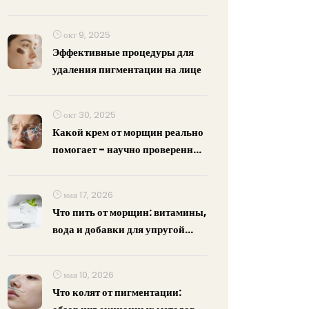
окт 9, 2025
Эффективные процедуры для
удаления пигментации на лице
окт 30, 2025
Какой крем от морщин реально
помогает - научно проверенные
варианты 2025 года
мая 17, 2026
Что пить от морщин: витамины,
вода и добавки для упругой
кожи
мая 10, 2026
Что колят от пигментации: