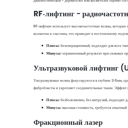
диагностической - дерматолог или косметолог оценит сос
RF‑лифтинг
- радиочастот
RF‑лифтинг использует высокочастотные волны, которые
коллагена и эластина, что приводит к постепенному подт
Плюсы:
безоперационный, подходит для всех типо
Минусы:
ограниченный результат при сильных пр
Ультразвуковой лифтинг
(U
Ультразвуковые волны фокусируются в глубине 3‑5мм, гд
фибробласты и укрепляет соединительные ткани. Эффект пр
Плюсы:
безболезненно, без интрузий, подходит д
Минусы:
высокая стоимость, требуется опытный 
Фракционный лазер