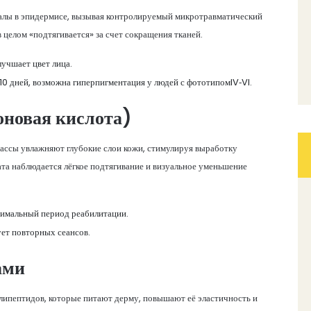
алы в эпидермисе, вызывая контролируемый микротравматический
в целом «подтягивается» за счет сокращения тканей.
учшает цвет лица.
10 дней, возможна гиперпигментация у людей с фототипомIV‑VI.
оновая кислота)
ассы увлажняют глубокие слои кожи, стимулируя выработку
ата наблюдается лёгкое подтягивание и визуальное уменьшение
нимальный период реабилитации.
ует повторных сеансов.
ами
олипептидов, которые питают дерму, повышают её эластичность и