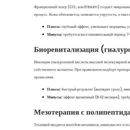
Фракционный лазер (CO₂ или Erbium) создает микрокан
процесс. Кожа обновляется, появляется упругость, а овал 
Плюсы:
глубокий эффект, уменьшает морщины, ул
Минусы:
требуется восстановительный период 7‑
Биоревитализация
(гиалур
Инъекции гиалуроновой кислоты высокой молекулярной м
собственного коллагена. При правильном подборе препар
провисания.
Плюсы:
быстрый результат (выглядит сразу), ми
Минусы:
эффект временный (6‑12 месяцев), треб
Мезотерапия
с полипептид
Техникой вводятся коктейли витаминов, аминокислот и п