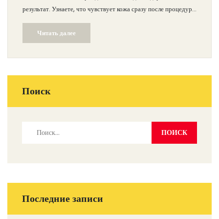
результат. Узнаете, что чувствует кожа сразу после процедуры
и как ухаживать за ней, чтобы ускорить восстановление.
Читать далее
Получите простые советы и честную информацию о реальных
сроках обновления кожи.
Поиск
Последние записи