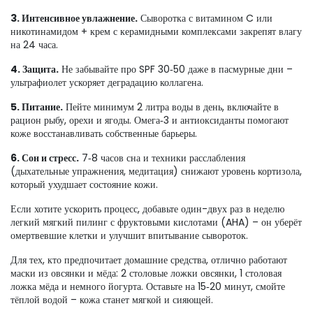
3. Интенсивное увлажнение.
Сыворотка с витамином C или
никотинамидом + крем с керамидными комплексами закрепят влагу
на 24 часа.
4. Защита.
Не забывайте про SPF 30‑50 даже в пасмурные дни –
ультрафиолет ускоряет деградацию коллагена.
5. Питание.
Пейте минимум 2 литра воды в день, включайте в
рацион рыбу, орехи и ягоды. Омега‑3 и антиоксиданты помогают
коже восстанавливать собственные барьеры.
6. Сон и стресс.
7‑8 часов сна и техники расслабления
(дыхательные упражнения, медитация) снижают уровень кортизола,
который ухудшает состояние кожи.
Если хотите ускорить процесс, добавьте один-двух раз в неделю
легкий мягкий пилинг с фруктовыми кислотами (AHA) – он уберёт
омертвевшие клетки и улучшит впитывание сывороток.
Для тех, кто предпочитает домашние средства, отлично работают
маски из овсянки и мёда: 2 столовые ложки овсянки, 1 столовая
ложка мёда и немного йогурта. Оставьте на 15‑20 минут, смойте
тёплой водой – кожа станет мягкой и сияющей.