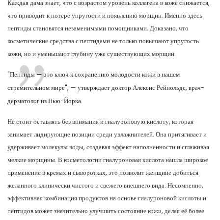
Каждая дама знает, что с возрастом уровень коллагена в коже снижается,
что приводит к потере упругости и появлению морщин. Именно здесь
пептиды становятся незаменимыми помощниками. Доказано, что
косметические средства с пептидами не только повышают упругость
кожи, но и уменьшают глубину уже существующих морщин.
"Пептиды — это ключ к сохранению молодости кожи в нашем
стремительном мире", — утверждает доктор Алексис Рейнольдс, врач-
дерматолог из Нью-Йорка.
Не стоит оставлять без внимания и гиалуроновую кислоту, которая
занимает лидирующие позиции среди увлажнителей. Она притягивает и
удерживает молекулы воды, создавая эффект наполненности и сглаживая
мелкие морщины. В косметологии гиалуроновая кислота нашла широкое
применение в кремах и сыворотках, это позволит женщине добиться
желанного клинически чистого и свежего внешнего вида. Несомненно,
эффективная комбинация продуктов на основе гиалуроновой кислоты и
пептидов может значительно улучшить состояние кожи, делая её более