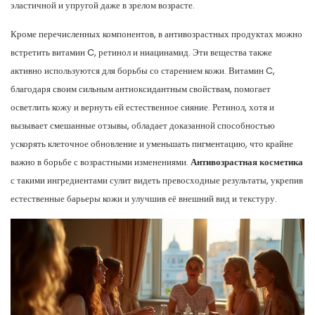
эластичной и упругой даже в зрелом возрасте.
Кроме перечисленных компонентов, в антивозрастных продуктах можно
встретить витамин C, ретинол и ниацинамид. Эти вещества также
активно используются для борьбы со старением кожи. Витамин C,
благодаря своим сильным антиоксидантным свойствам, помогает
осветлить кожу и вернуть ей естественное сияние. Ретинол, хотя и
вызывает смешанные отзывы, обладает доказанной способностью
ускорять клеточное обновление и уменьшать пигментацию, что крайне
важно в борьбе с возрастными изменениями.
Антивозрастная косметика
с такими ингредиентами сулит видеть превосходные результаты, укрепив
естественные барьеры кожи и улучшив её внешний вид и текстуру.