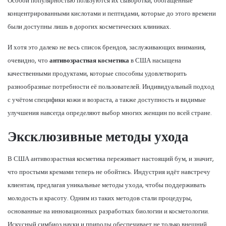
Особой популярностью пользуются их сыворотки, обогащённые
концентрированными кислотами и пептидами, которые до этого времени
были доступны лишь в дорогих косметических клиниках.
И хотя это далеко не весь список брендов, заслуживающих внимания,
очевидно, что
антивозрастная косметика
в США насыщена
качественными продуктами, которые способны удовлетворить
разнообразные потребности её пользователей. Индивидуальный подход
с учётом специфики кожи и возраста, а также доступность и видимые
улучшения навсегда определяют выбор многих женщин по всей стране.
Эксклюзивные методы ухода
В США антивозрастная косметика переживает настоящий бум, и значит,
что простыми кремами теперь не обойтись. Индустрия идёт навстречу
клиентам, предлагая уникальные методы ухода, чтобы поддерживать
молодость и красоту. Одним из таких методов стали процедуры,
основанные на инновационных разработках биологии и косметологии.
Искусный симбиоз науки и природы обеспечивает не только внешний