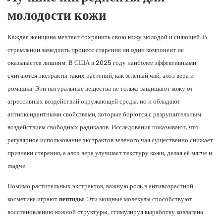
молодости кожи
Каждая женщина мечтает сохранить свою кожу молодой и сияющей. В
стремлении замедлить процесс старения ни один компонент не
оказывается лишним. В США в 2025 году наиболее эффективными
считаются экстракты таких растений, как зеленый чай, алоэ вера и
ромашка. Эти натуральные вещества не только защищают кожу от
агрессивных воздействий окружающей среды, но и обладают
антиоксидантными свойствами, которые борются с разрушительным
воздействием свободных радикалов. Исследования показывают, что
регулярное использование экстрактов зеленого чая существенно снижает
признаки старения, а алоэ вера улучшает текстуру кожи, делая её мягче и
гладче.
Помимо растительных экстрактов, важную роль в антивозрастной
косметике играют
пептиды
. Эти мощные молекулы способствуют
восстановлению кожной структуры, стимулируя выработку коллагена.