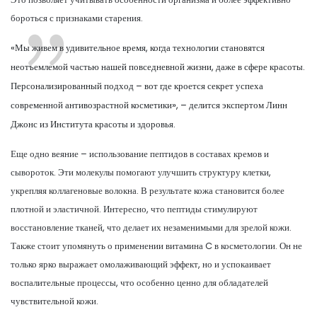
бороться с признаками старения.
«Мы живем в удивительное время, когда технологии становятся
неотъемлемой частью нашей повседневной жизни, даже в сфере красоты.
Персонализированный подход – вот где кроется секрет успеха
современной антивозрастной косметики», – делится экспертом Линн
Джонс из Института красоты и здоровья.
Еще одно веяние – использование пептидов в составах кремов и
сывороток. Эти молекулы помогают улучшить структуру клетки,
укрепляя коллагеновые волокна. В результате кожа становится более
плотной и эластичной. Интересно, что пептиды стимулируют
восстановление тканей, что делает их незаменимыми для зрелой кожи.
Также стоит упомянуть о применении витамина C в косметологии. Он не
только ярко выражает омолаживающий эффект, но и успокаивает
воспалительные процессы, что особенно ценно для обладателей
чувствительной кожи.