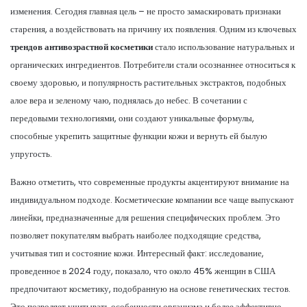
изменения. Сегодня главная цель – не просто замаскировать признаки
старения, а воздействовать на причину их появления. Одним из ключевых
трендов антивозрастной косметики
стало использование натуральных и
органических ингредиентов. Потребители стали осознаннее относиться к
своему здоровью, и популярность растительных экстрактов, подобных
алое вера и зеленому чаю, поднялась до небес. В сочетании с
передовыми технологиями, они создают уникальные формулы,
способные укрепить защитные функции кожи и вернуть ей былую
упругость.
Важно отметить, что современные продукты акцентируют внимание на
индивидуальном подходе. Косметические компании все чаще выпускают
линейки, предназначенные для решения специфических проблем. Это
позволяет покупателям выбрать наиболее подходящие средства,
учитывая тип и состояние кожи. Интересный факт: исследование,
проведенное в 2024 году, показало, что около 45% женщин в США
предпочитают косметику, подобранную на основе генетических тестов.
Это позволяет учитывать особенности организма и более эффективно