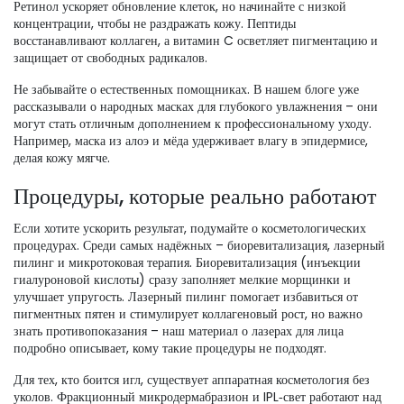
Ретинол ускоряет обновление клеток, но начинайте с низкой
концентрации, чтобы не раздражать кожу. Пептиды
восстанавливают коллаген, а витамин C осветляет пигментацию и
защищает от свободных радикалов.
Не забывайте о естественных помощниках. В нашем блоге уже
рассказывали о народных масках для глубокого увлажнения – они
могут стать отличным дополнением к профессиональному уходу.
Например, маска из алоэ и мёда удерживает влагу в эпидермисе,
делая кожу мягче.
Процедуры, которые реально работают
Если хотите ускорить результат, подумайте о косметологических
процедурах. Среди самых надёжных – биоревитализация, лазерный
пилинг и микротоковая терапия. Биоревитализация (инъекции
гиалуроновой кислоты) сразу заполняет мелкие морщинки и
улучшает упругость. Лазерный пилинг помогает избавиться от
пигментных пятен и стимулирует коллагеновый рост, но важно
знать противопоказания – наш материал о лазерах для лица
подробно описывает, кому такие процедуры не подходят.
Для тех, кто боится игл, существует аппаратная косметология без
уколов. Фракционный микродермабразион и IPL‑свет работают над