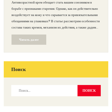
Антивозрастной крем обещает стать вашим союзником в
борьбе с признаками старения. Однако, как он действительно
воздействует на кожу и что скрывается за привлекательными
обещаниями на упаковках? В статье рассмотрим особенности
состава таких кремов, механизм их действия, а также дадим
советы по выбору подходящего средства. Погрузитесь в мир
Читать далее
косметологии и узнайте, какие из новинок действительно
достойны внимания.
Поиск