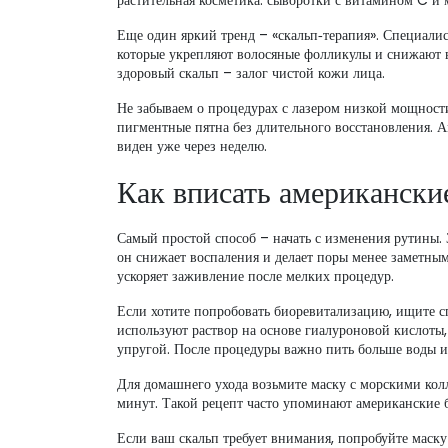
растительная косметика: сыворотки с витамином C и
Еще один яркий тренд – «скальп‑терапия». Специали
которые укрепляют волосяные фолликулы и снижают 
здоровый скальп – залог чистой кожи лица.
Не забываем о процедурах с лазером низкой мощност
пигментные пятна без длительного восстановления. Ам
виден уже через неделю.
Как вписать американски
Самый простой способ – начать с изменения рутины.
он снижает воспаления и делает поры менее заметным
ускоряет заживление после мелких процедур.
Если хотите попробовать биоревитализацию, ищите сп
используют раствор на основе гиалуроновой кислоты
упругой. После процедуры важно пить больше воды и
Для домашнего ухода возьмите маску с морскими колл
минут. Такой рецепт часто упоминают американские б
Если ваш скальп требует внимания, попробуйте маску 