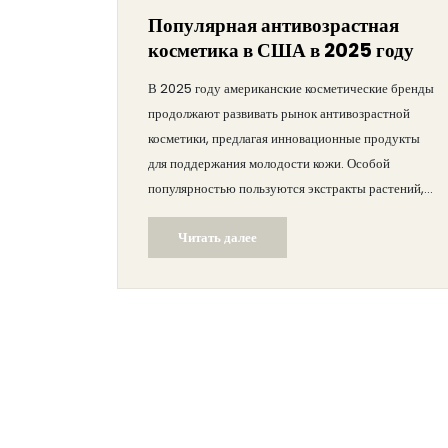
Популярная антивозрастная
косметика в США в 2025 году
В 2025 году американские косметические бренды
продолжают развивать рынок антивозрастной
косметики, предлагая инновационные продукты
для поддержания молодости кожи. Особой
популярностью пользуются экстракты растений,
пептиды и натуральные ингредиенты. В статье
Читать далее
рассматриваются актуальные бьюти-тренды,
интересные факты о предпочтениях американок и
практические советы по уходу за кожей. Читатель
сможет узнать о самых популярных продуктах на
рынке и особенностях их использования.