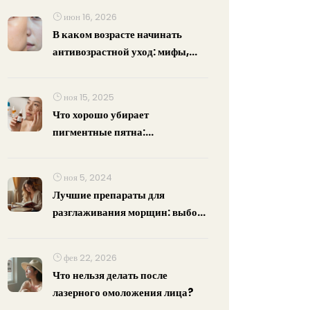
июн 16, 2026
В каком возрасте начинать
антивозрастной уход: мифы,
факты и план действий
ноя 15, 2025
Что хорошо убирает
пигментные пятна:
эффективные средства и методы
2025 года
ноя 5, 2024
Лучшие препараты для
разглаживания морщин: выбор
экспертов
фев 22, 2026
Что нельзя делать после
лазерного омоложения лица?