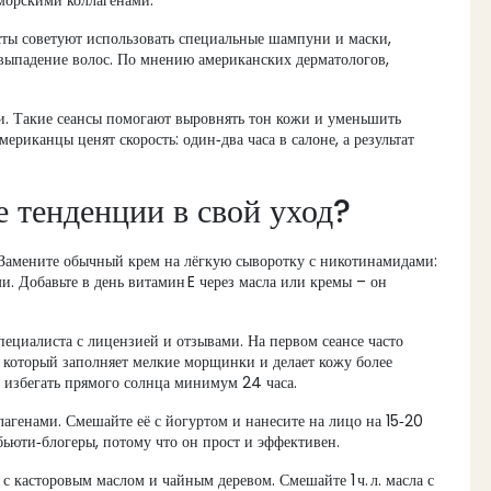
 морскими коллагенами.
сты советуют использовать специальные шампуни и маски,
выпадение волос. По мнению американских дерматологов,
и. Такие сеансы помогают выровнять тон кожи и уменьшить
ериканцы ценят скорость: один‑два часа в салоне, а результат
е тенденции в свой уход?
 Замените обычный крем на лёгкую сыворотку с никотинамидами:
и. Добавьте в день витамин E через масла или кремы – он
ециалиста с лицензией и отзывами. На первом сеансе часто
, который заполняет мелкие морщинки и делает кожу более
 избегать прямого солнца минимум 24 часа.
агенами. Смешайте её с йогуртом и нанесите на лицо на 15‑20
ьюти‑блогеры, потому что он прост и эффективен.
с касторовым маслом и чайным деревом. Смешайте 1 ч. л. масла с